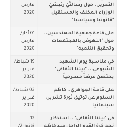
التحرير.. حول رسالتَيْ رئيسَيْ
مارس
الوزراء المكلف والمستقيل
2020
"قانونيا وسياسيا"
على قاعة جمعية المهندسين..
01 آذار/
حول "النهوض بالمجتمعات
مارس
وتحقيق التنمية"
2020
في مناسبة يوم الشهيد
19 شباط/
الشيوعي... "بيتنا الثقافي"
فبراير
يحتضن عرضاً مسرحياً
2020
على قاعة الجواهري.. كاظم
03 شباط/
السلوم عن توثيق ثورة تشرين
فبراير
سينمائيا
2020
في "بيتنا الثقافي" .. استذكار
12
نجم كرة القدم الراحل عبد كاظم
كانون2/