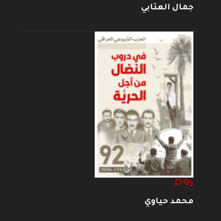
جمال العتابي
محمد حياوي