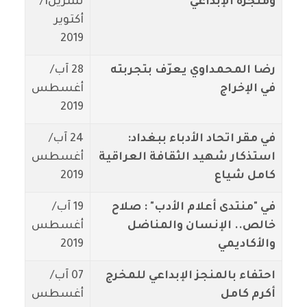
ومنجزه الإبداعي
تشرين1/
أكتوير
2019
رضا المحمداوي يعرّف بتجربته
28 آب/
في الإخراج
أغسطس
2019
في مقر اتحاد الأدباء ببغداد:
24 آب/
استذكار شهيد الثقافة العراقية
أغسطس
كامل شياع
2019
في "منتدى أعلام الأدب" : صلاح
19 آب/
خالص.. الإنسان والمناضل
أغسطس
والأكاديمي
2019
احتفاء بالمنجز الإبداعي للمخرج
07 آب/
أكرم كامل
أغسطس