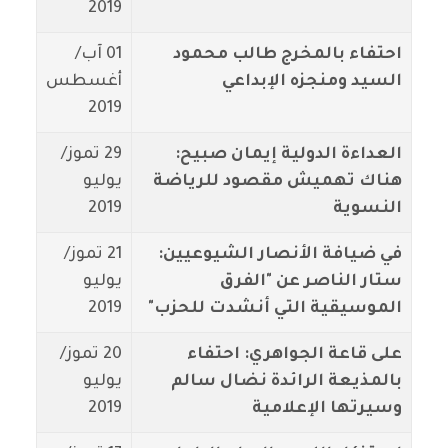
2019
احتفاء بالمخرج طالب محمود
01 آب/
السيد ومنجزه الإبداعي
أغسطس
2019
العداءة الدولية إيمان صبيح:
29 تموز/
هناك تهميش مقصود للرياضة
يوليو
النسوية
2019
في ضيافة الأنصار الشيوعيين:
21 تموز/
ستار الناصر عن "الفرق
يوليو
الموسيقية التي أنشدت للحزب"
2019
على قاعة الجواهري: احتفاء
20 تموز/
بالمذيعة الرائدة نضال سالم
يوليو
وسيرتها الإعلامية
2019