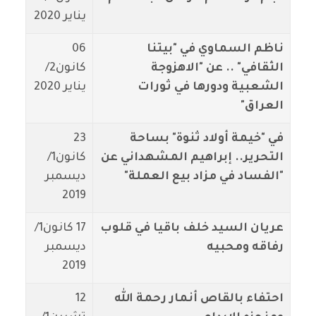
يناير 2020
ناظم السماوي في "بيتنا
06
الثقافي" .. عن "الاهزوجة
كانون2/
الشعبية ودورها في ثورات
يناير 2020
العراق"
في "خيمة أولاد ثنوة" بساحة
23
التحرير.. إبراهيم المشهداني عن
كانون1/
"الفساد في مزاد بيع العملة"
ديسمبر
2019
عريان السيد خلف باقيا في قلوب
17 كانون1/
رفاقه ومحبيه
ديسمبر
2019
احتفاء بالقاص أنمار رحمة الله
12