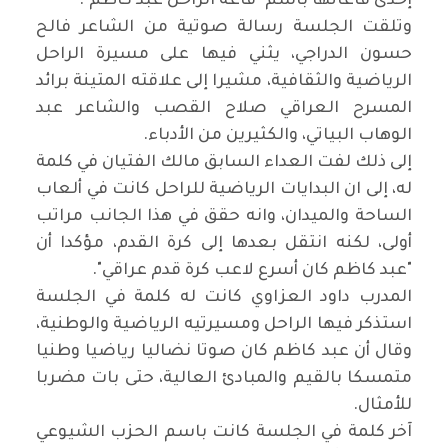
إحدى قاعاتها باسم "قاعة الراحل عبد كاظم".
وتلقت الجلسة رسالة صوتية من الشاعر فالح
حسون الدراجي، يثني فيها على مسيرة الراحل
الرياضية والثقافية، مشيرا إلى علاقته المتينة برائد
المسرح العراقي صلاح القصب والشاعر عبد
الوهاب البياتي، والكثيرين من الأدباء.
إلى ذلك لفت العداء السابق مالك الفتيان في كلمة
له، إلى ان البدايات الرياضية للراحل كانت في ألعاب
الساحة والميدان، وانه حقق في هذا الجانب مراتب
أولى، لكنه انتقل بعدها إلى كرة القدم، مؤكدا أن
"عبد كاظم كان أسرع لاعب كرة قدم عراقي".
المدرب داود العزاوي كانت له كلمة في الجلسة
استذكر فيها الراحل ومسيرتيه الرياضية والوطنية،
وقال أن عبد كاظم كان صوتا نضاليا رياضيا وطنيا
متمسكا بالقيم والمبادئ العالية، حتى بات مضربا
للأمثال.
آخر كلمة في الجلسة كانت باسم الحزب الشيوعي