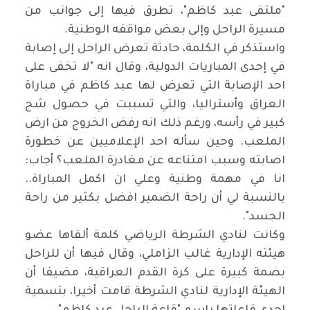
"ملتقى عبد كاظم"، تطرق فيها إلى جوانب من
مسيرة الراحل وإلى بعض مواقفه الوطنية.
واستذكر في الكلمة، حادثة تعرض الراحل إلى إصابة
في إحدى المباريات الدولية، وقال انه "لا تخفى على
احد الإصابة التي تعرض لها عبد كاظم في مباراة
العراق وأستراليا، والتي تسببت في حصول شج
كبير في رأسه، ورغم ذلك انه رفض الخروج من ارض
الملعب. وحين سأله احد الإعلاميين عن خطورة
اصابته وسبب امتناعه عن مغادرة الملعب؟ أجاب:
انا في مهمة وطنية وعلي ان اكمل المباراة..
بالنسبة لي أن راحة الضمير افضل بكثير من راحة
الجسد".
وكانت لنادي الشرطة الرياضي كلمة ألقاها عضو
هيئته الإدارية غالب الزاملي، وقال فيها أن للراحل
بصمة كبيرة على كرة القدم العراقية، مضيفا أن
الهيئة الإدارية لنادي الشرطة قامت أخيرا، بتسمية