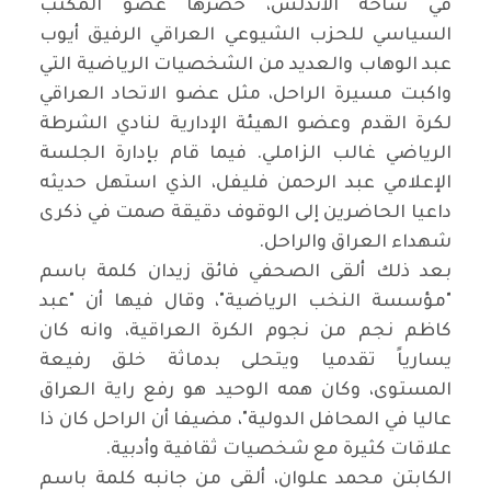
في ساحة الأندلس، حضرها عضو المكتب
السياسي للحزب الشيوعي العراقي الرفيق أيوب
عبد الوهاب والعديد من الشخصيات الرياضية التي
واكبت مسيرة الراحل، مثل عضو الاتحاد العراقي
لكرة القدم وعضو الهيئة الإدارية لنادي الشرطة
الرياضي غالب الزاملي. فيما قام بإدارة الجلسة
الإعلامي عبد الرحمن فليفل، الذي استهل حديثه
داعيا الحاضرين إلى الوقوف دقيقة صمت في ذكرى
شهداء العراق والراحل.
بعد ذلك ألقى الصحفي فائق زيدان كلمة باسم
"مؤسسة النخب الرياضية"، وقال فيها أن "عبد
كاظم نجم من نجوم الكرة العراقية، وانه كان
يسارياً تقدميا ويتحلى بدماثة خلق رفيعة
المستوى، وكان همه الوحيد هو رفع راية العراق
عاليا في المحافل الدولية"، مضيفا أن الراحل كان ذا
علاقات كثيرة مع شخصيات ثقافية وأدبية.
الكابتن محمد علوان، ألقى من جانبه كلمة باسم