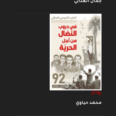
جمال العتابي
محمد حياوي