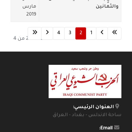
والثمانين
مارس
2019
4
3
2
1
الصفحة 2 من 4
العنوان الرئيسي:
ساحة الاندلس - بغداد - العراق
Email: