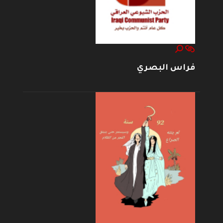
فراس البصري