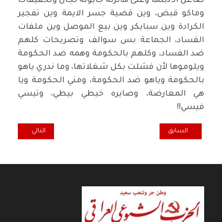
ضاعن الـﮔبلها وعلى هالرنه جابونه لجان وتحقيقات
وماكو قبض، وين قضية جسر الايمة وين تفجير
الكرادة وين سبايكر وين بيع الموصل وين ملفات
الفساد، الجماعة بس سوالف وتصريحات كلهم
ضد الفساد، وكلهم بالحكومة وهمه ضد الحكومة
ويلوموها لأن فشلت بكل شغلاتها، وما ندري ياهو
بالحكومة وياهو ضد الحكومة، ومني الحكومة ويا
هي المعارضة، وصايره خيطي بيطي، وتيسي
فيسي
!!
المقال السابق: وقفة اقتصادية.. نحو خطوات جادة لإيقاف تهريب العملة
المقال التالي: همسة.. 
السابق
التالي