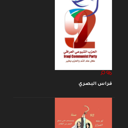
فراس البصري