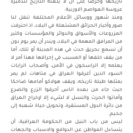
تاريخها وحرصا على ان لا يلعنه التاريخ لتدميره
عروسة العواصم الاوربية
.
ومنذ شهور ووسائل الأعلام المختلفة تنقل لنا
صور وأخبار الحرائق المشتعلة في البلاد، اذ احترقت
المزروعات والأسواق والدوائر والمؤسسات وكثير
من المرافق المهمة في البلاد، ويندر أن يمر يوم دون
أن نسمع بحريق حدث في هذه المدينة أو تلك، أما
من يقف خلفها أو المسبب في إحراقها فهذا أمر لا
يعلمه إلا الراسخون في الأمن، وأصحاب الرايات
السود الذين أغرقوا العراق في متاهات لم يمر
بمثلها طيلة تاريخه، ويقف هولاكو أمامها ضاحكا
حيث جاء من بعده اناس أحرقوا الزرع والضرع
وأماتوا الحرث والنسل لا لشيء إلا لإخراج العراق
من دائرة الدول المستقرة، وتحويل حياة شعبه إلى
جحيم
.
ليس من باب النيل من الحكومة العراقية، أن
يتساءل المواطن عن الدوافع والاسباب والجهات