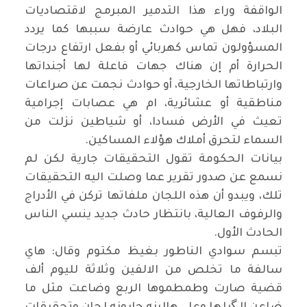
الواقفة وراء هذا التدمير المبرمج لاقتصاديات
البلاد، فهل هي حوادث عارضة سببها كما يردد
المسؤولون تماس كهربائي أو بفعل ارتفاع درجات
الحرارة أم إن هناك جهات فاعلة لها أجنداتها
وارتباطاتها الخارجية، أو حوادث نجمت عن صراعات
مناطقية أو عشائرية، ام هي عصابات إجرامية
تعيث في الأرض فسادا، أو شياطين نزلت من
السماء لتحرق أملاك هؤلاء المساكين
.
بيانات الحكومة تقول التحقيقات جارية لكن لم
نسمع عن صدور تقرير عما وصلت اليه التحقيقات
تلك، ويبدو أن هذه اللجان ملفاتها تركن في الأدراج
والرفوف العالية، بانتظار حادث جديد ينسي الناس
الحادث الأول
.
تبسم سوادي الناطور بغيظ مكتوم وقال: هاي
سالفة ما تخلص من الالفين وثلاثة لليوم ألف
قضية صارت وطمطموها الربع وضاعت مثل ما