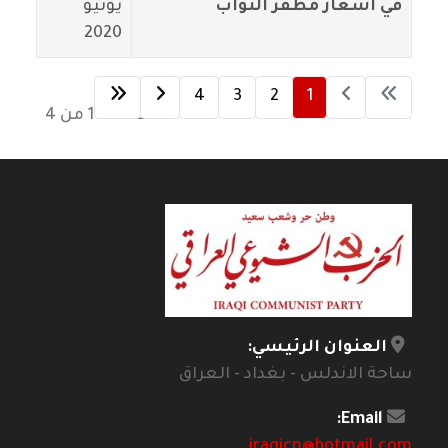
في اشعار مظفر النواب
يونيو
2020
4
3
2
1
الصفحة 1 من 4
العنوان الرئيسي:
ساحة الاندلس - بغداد - العراق
Email:
iraqicp@hotmail.com