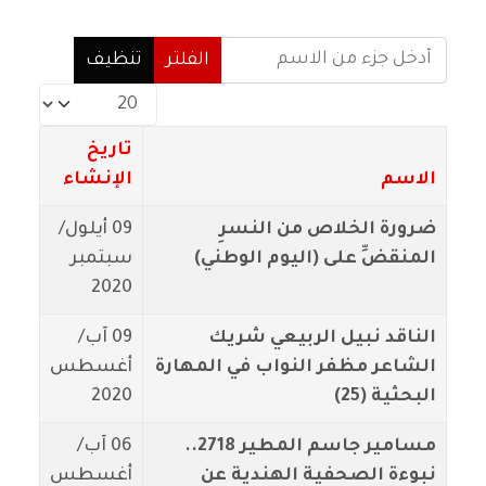
أدخل جزء من الاسم
الفلتر
تنظيف
عدد الإظهارات:
تاريخ
الاسم
الإنشاء
ضرورة الخلاص من النسرِ
09 أيلول/
المنقضِّ على (اليوم الوطني)
سبتمبر
2020
الناقد نبيل الربيعي شريك
09 آب/
الشاعر مظفر النواب في المهارة
أغسطس
البحثية (25)
2020
مسامير جاسم المطير 2718..
06 آب/
نبوءة الصحفية الهندية عن
أغسطس