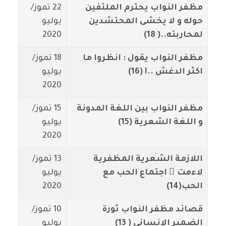
مظفر النواب يحترم الملتفين
22 تموز/
حوله و لا يخشى المحتشدين
يوليو
لمحاربته..( 18)
2020
مظفر النواب يقول : انظروا ما
18 تموز/
اكثر الدغش ..! (16)
يوليو
2020
مظفر النواب بين اللغة المدونة
15 تموز/
و اللغة الشعرية (15)
يوليو
2020
اللازمة الشعرية المظفرية
13 تموز/
لاءمت ْ اجتماع الحب مع
يوليو
الحب(14)
2020
قصائد مظفر النواب ثورة
10 تموز/
الضمير الإنساني ( 13)
يوليو