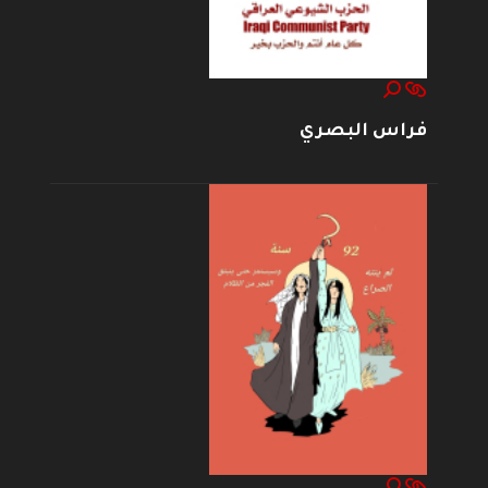
فراس البصري