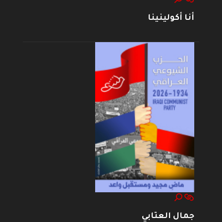
أنا أكولينينا
جمال العتابي