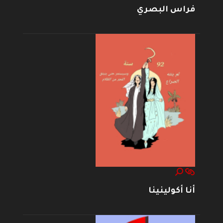
فراس البصري
أنا أكولينينا