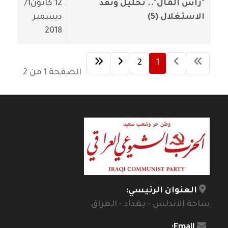
"رأس المال".. تحليل ونقد
12 كانون1/
الاستغلال (5)
ديسمبر
2018
2
1
الصفحة 1 من 2
العنوان الرئيسي:
ساحة الاندلس - بغداد - العراق
Email: