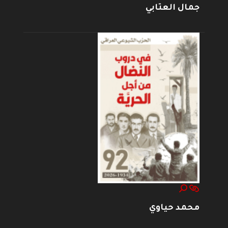
جمال العتابي
محمد حياوي