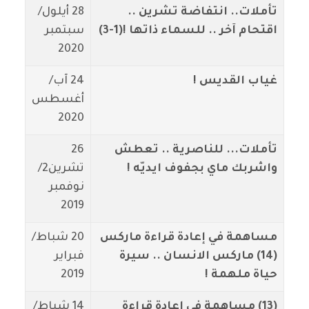
تأملات.. انتفاضة تشرين ..
28 أيلول/
اقتحام آخر .. للسماء ذاتها !(1-3)
سبتمبر
2020
غياب القديس !
24 آب/
أغسطس
2020
تأملات... للناصرية .. تعطش
26
واشربك ماي بجفوف ايديّه !
تشرين2/
نوفمبر
2019
مساهمة في إعادة قراءة ماركس
20 شباط/
(14) ماركس الانسان .. سيرة
فبراير
حياة ملهمة !
2019
(13) مساهمة في إعادة قراءة
14 شباط/