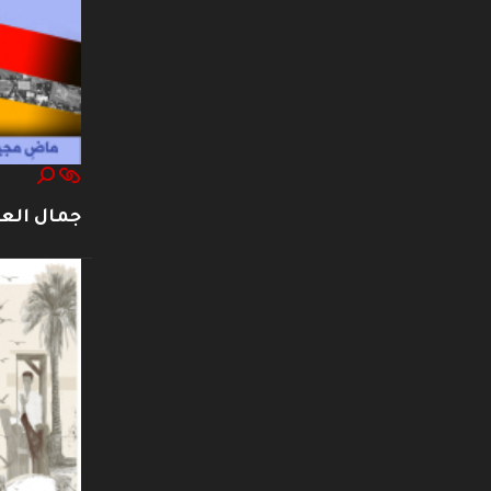
جمال العت