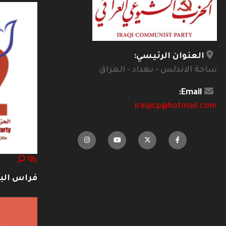
العنوان الرئيسي:
ساحة الاندلس - بغداد - العراق
Email:
iraqicp@hotmail.com
فراس ال