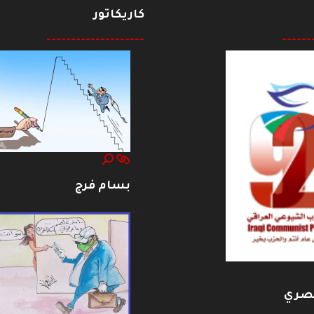
كاريكاتور
--------------------
------
بسام فرج
بصري