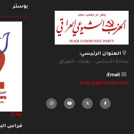
بوستر
--------------
العنوان الرئيسي:
ساحة الاندلس - بغداد - العراق
Email:
iraqicp@hotmail.com
فراس ال