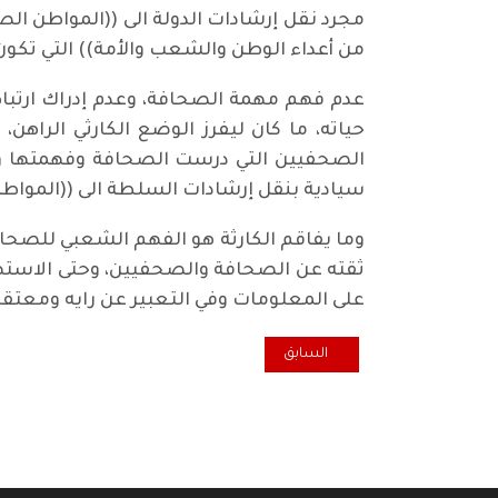
مجرد نقل إرشادات الدولة الى ((المواطن الص
من أعداء الوطن والشعب والأمة)) التي تكون أ
عدم فهم مهمة الصحافة، وعدم إدراك ارتباطه
حياته، ما كان ليفرز الوضع الكارثي الراه
الصحفيين التي درست الصحافة وفهمتها و
سيادية بنقل إرشادات السلطة الى ((المواطن
وما يفاقم الكارثة هو الفهم الشعبي للصحاف
ثقته عن الصحافة والصحفيين، وحتى الاستهان
على المعلومات وفي التعبير عن رايه ومعتقد
المقال السابق: قانون النفط والغاز الاتحادي، تحرك مفاجئ
السابق