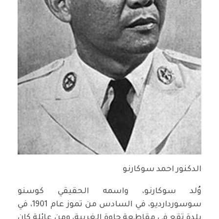
الدكنور احمد سوكارنو
وُلد سوكارنو، واسمه الحقيقي كوسنو
سوسوردارديو، في السادس من تموز عام 1901، في
بلدة تقع في مقاطعة جاوة الغربية، ومن عائلة كان