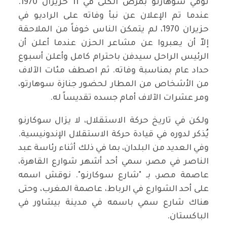
توفي سوهارتو بمرض الكلى في 11 حزيران 1970.
عندما تم الإعلان عن نبأ وفاته على الراديو في
حزيران 1970، لم يتمكن الناس خوفاً من الملاحقة
إلاّ أن يعبروا عن مشاعر الحزن عندما أعلن أن
الرئيس الراحل سيدفن باحترام كامل وأعلن أسبوع
حداد عام بمناسبة وفاته. ثم اصطف مئات الآلاف
من الأشخاص من المطار لحضور جنازة سوهارتو،
ومر عشرات الآلاف أمام جسده تقديساً له.
ولكن في تاريخ حركة الاستقلال، لا يزال سوكارنو
يُذكر لدوره في قيادة حركة الاستقلال الإندونيسية.
وفي العديد من البلدان، بما في ذلك أثناء رئاسة عبد
الناصر في مصر، سمي أحد أشهر شوارع القاهرة،
عاصمة مصر، بـ "شارع سوكارنو". نوقش اسمه
على أحد الشوارع في الرباط، عاصمة المغرب، وحتى
هناك شارع سمي باسمه في مدينة بيشاور في
الباكستان.