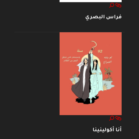
فراس البصري
أنا أكولينينا