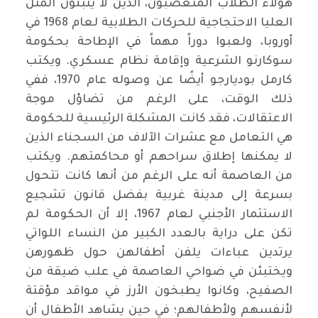
هؤلاء الطلاب المتعصبون، الذين لا يتبنون المثل
العليا الاحتجاجية للحركات الطلابية لعام 1968 في
أوروبا، ولعبوا دوراً مهماً في الإطاحة بحكومة
سوكارنو الشرعية وإقامة نظام عسكري. ويكتب
كارمل بوديارجو أيضًا عن وصوله عام 1970، ففي
ذلك الوقت، على الرغم من تضاؤل موجة
الاعتقالات، فقد كانت المشكلة الرئيسية للحكومة
هي التعامل مع عشرات الآلاف من السجناء الذين
لا يمكنها إطلاق سراحهم أو محاكمتهم. ويكتب
من العاصمة أنه على الرغم من أنها كانت تتحول
بسرعة إلى مدينة غربية بفضل قانون تشجيع
الاستثمار الأجنبي لعام 1967، إلا أن الحكومة لم
تكن على دراية بالعدد الكبير من النساء اللواتي
يرتدين عباءات يلفن أطفالهن حول ظهورهن
ويختبئن في ضواحي العاصمة في علب ضيقة من
الصفيح، وكانوا يطبخون الأرز في مواقد مؤقتة
لأنفسهم ولأطفالهم؛ في حين يشاهد الأطفال أن