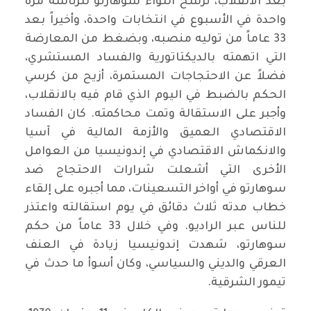
بعد الانقلاب، ترشح اللواء سوهارتو للرئاسة مرة
واحدة في الأسبوع في انتخابات واحدة، وأخيراً بعد
33 عاماً من توليه منصبه، وبضغط من المعارضة
التي اتهمته بالديكتاتورية والفساد المستشري،
فضلاً عن الاحتجاجات المستمرة، أزيح من كرسي
الحكم بالضبط في اليوم الذي قام فيه بالانقلاب،
وأجبر على الاستقالة وتمت محاكمته. كان الفساد
الاقتصادي العميق والأزمة المالية في آسيا
والانكماش الاقتصادي في إندونيسيا من العوامل
الأخرى التي أشعلت شرارات الاحتجاج ضد
سوهارتو في أواخر التسعينات، مما أجبره على إلقاء
خطاب مدته ثلاث دقائق في يوم استقالته واعتذر
للناس عبر الراديو. وفي خلال 33 عاماً من حكم
سوهارتو، شهدت إندونيسيا زيادة في العنف
العرقي والديني والسياسي، وكان أسوأ ما حدث في
تيمور الشرقية.