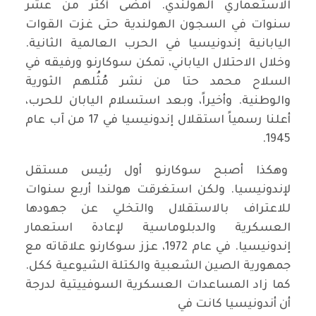
الاستعماري الهولندي. أمضى أكثر من عشر
سنوات في السجون الهولندية حتى غزت القوات
اليابانية إندونيسيا في الحرب العالمية الثانية.
وخلال الاحتلال الياباني، تمكن سوكارنو ورفيقه في
السلاح محمد حتا من نشر مُثُلهم الثورية
والوطنية. وأخيراً، وبعد استسلام اليابان للحرب،
أعلنا رسمياً استقلال إندونيسيا في 17 من آب عام
1945.
وهكذا أصبح سوكارنو أول رئيس مستقل
لإندونيسيا. ولكن استغرقت هولندا أربع سنوات
للاعتراف بالاستقلال والتخلي عن جهودها
العسكرية والدبلوماسية لإعادة استعمار
إندونيسيا. في عام 1972، عزز سوكارنو علاقاته مع
جمهورية الصين الشعبية والكتلة الشيوعية ككل.
كما زاد المساعدات العسكرية السوفييتية لدرجة
أن أندونيسيا كانت في