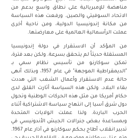
مناهضة للإمبريالية على نطاق واسع بدعم من
الاتحاد السوفيتي والصين. ورفعت هذه السياسة
من مكانة إندونيسيا الدولية، ومن ناحية أخرى
عملت الرأسمالية العالمية على معارضتها.
من المؤكد أن الاستقرار في دولة إندونيسيا
المستقلة حديثاً لم يتحقق بسرعة. ولكن بعد فترة،
تمكن سوكارنو من تأسيس نظام سمي بـ
"الديمقراطية الموجهة" في عام 1957، وبذلك أنهى
حالة عدم الاستقرار وأعمال الشغب التي هددت
بقاء البلاد. ولكن هذه السياسة أثارت القلق لدى
حكام أمريكا من مثل هذه الحركات الوطنية وتحول
دول شرق آسيا إلى انتهاج سياسة الاشتراكية أثناء
الحرب الباردة. ولذا عملت الولايات المتحدة
وبمساعدة بعض جنرالات الجيش الأندونيسي في
تدبير انقلاب أطاح بحكم سوكارنو في آذار عام 1967.
وتم عزل سوكارنو ووضعه في الإقامة الجبرية بحي