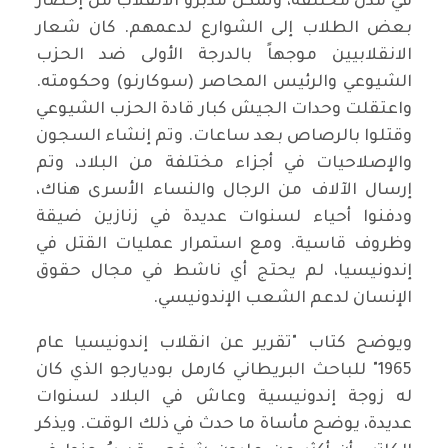
في مدن مختلفة، وتمكن مدبرو الانقلاب من إحضار
بعض الطلاب إلى الشوارع لدعمهم. كان شعار
الانقلابيين موجهاً بالدرجة الأولى ضد الحزب
الشيوعي والرئيس المحاصر (سوكارنو) وحكومته.
واعتقلت وحدات الجيش كبار قادة الحزب الشيوعي
وقتلوا بالرصاص بعد ساعات. وتم إنشاء السجون
والإصلاحيات في أجزاء مختلفة من البلاد، وتم
إرسال الآلاف من الرجال والنساء الأسرى هناك،
ودفنوا أحياء لسنوات عديدة في زنازين ضيقة
وظروف قاسية. ومع استمرار عمليات القتل في
إندونيسيا، لم يحتج أي ناشط في مجال حقوق
الإنسان لدعم الشعب الإندونيسي.
ويوضح كتاب "تقرير عن انقلاب إندونيسيا عام
1965" للباحث البريطاني كارمل بوديارجو الذي كان
له زوجة إندونيسية وعاش في البلاد لسنوات
عديدة، يوضح مأساة ما حدث في ذلك الوقت. ويذكر