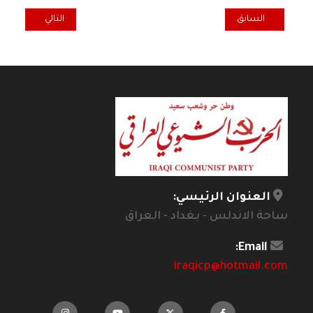
المقال السابق: الروائي بول أوستر: ترمب يشكل تهديداً خطيراً للديمقراطي
المقال التالي: ا
السابق
التالي
العنوان الرئيسي:
ساحة الاندلس - بغداد - العراق
Email:
iraqicp@hotmail.com