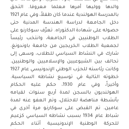
والدها ووليها أمرها معلما معروفا. التحق
بالمدرسة الهولندية عندما كان طفلاً، وفي عام 1921
دخل الجامعة لدراسة الهندسة المدنية حتى
حصوله على شهادة الدكتوراه. تعرّف سوكارنو على
الطلاب الوطنيين في الجامعة، وانتخب رئيساً
لجمعية الطلاب الخريجين من جامعة باوندونغ.
شارك في النشاط السياسي للطلاب، وسعى إلى
تحالف بين الشيوعيين والإسلاميين والوطنيين.
وكانت رئاسته للحزب الوطني الإندونيسي عام 1927
خطوته التالية في توسيع نشاطه السياسية.
وأخيراً، وفي عام 1930، حكم عليه الحكام
الهولنديون بالسجن لمدة أربع سنوات لقيامه
بأنشطة مناهضة للاحتلال، وتم العفو عنه لمدة
عامين. تم القبض على سوكارنو مرة أخرى في
شباط عام 1934 بسبب نشاطه السياسي كزعيم
للحركة الوطنية الإندونيسية أثناء الحكم