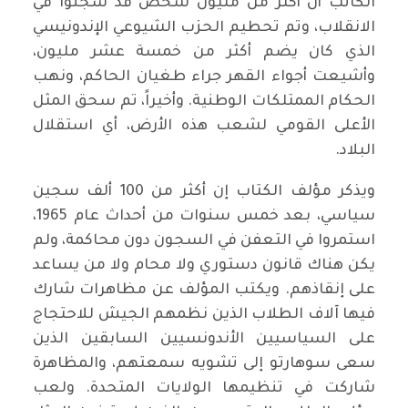
الكاتب أن أكثر من مليون شخص قد سُجنوا في
الانقلاب، وتم تحطيم الحزب الشيوعي الإندونيسي
الذي كان يضم أكثر من خمسة عشر مليون،
وأشيعت أجواء القهر جراء طغيان الحاكم، ونهب
الحكام الممتلكات الوطنية. وأخيراً، تم سحق المثل
الأعلى القومي لشعب هذه الأرض، أي استقلال
البلاد.
ويذكر مؤلف الكتاب إن أكثر من 100 ألف سجين
سياسي، بعد خمس سنوات من أحداث عام 1965،
استمروا في التعفن في السجون دون محاكمة، ولم
يكن هناك قانون دستوري ولا محام ولا من يساعد
على إنقاذهم. ويكتب المؤلف عن مظاهرات شارك
فيها آلاف الطلاب الذين نظمهم الجيش للاحتجاج
على السياسيين الأندونسيين السابقين الذين
سعى سوهارتو إلى تشويه سمعتهم، والمظاهرة
شاركت في تنظيمها الولايات المتحدة. ولعب