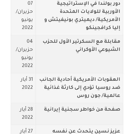
دور بولندا في الإستراتيجية
07
الأوربية للولايات المتحدة
حزيران/
الأمريكية/ ديميتري بونيفيتش و
يونيو
إليا كرافجينكو
2022
مقابلة مع السكرتير الأول للحزب
04
الشيوعي الأوكراني
حزيران/
يونيو
2022
العقوبات الأمريكية أحادية الجانب
31 أيار
ضد روسيا تؤدي إلى كارثة غذائية
2022
عالمية/ جون روس
صفحة من خواطر سجنية إيرانية
28 أيار
2022
عزيز نسين يتحدث عن نفسه
27 أيار