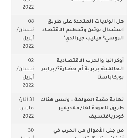
2022
هل الولايات المتحدة على طريق
08
استبدال بوتين وتحطيم الاقتصاد
نيسان/
الروسي؟ فيليب جيرالدي*
أبريل
2022
أوكرانيا والحرب الاقتصادية
02
العالمية: بربرية أم حضارة؟/ برابير
نيسان/
بوركاياستا
أبريل
2022
نهاية حقبة العولمة – وليس هناك
31 آذار/
طريق للعودة لها/ فلاديمير
مارس
كودريافتسيف
2022
من جنى الأموال من الحرب في
30