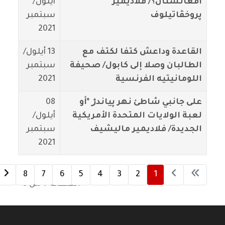
أفغانستان؟/ ڤلاديمير
أيلول/
پروخڤاتيلوف
سبتمبر
2021
القاعدة وداعش كتفا لكتف مع
13 أيلول/
الطالبان وصلا إلى كابول/ صحيفة
سبتمبر
اللومانيتيه الفرنسية
2021
على جانبي شاطئ نهر پياندژ *أو
08
لعبة الولايات المتحدة الأمريكية
أيلول/
الجديدة/ فلاديمير ماليشيف
سبتمبر
2021
8
7
6
5
4
3
2
1
الصفحة 1 من 8