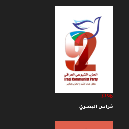
فراس البصري