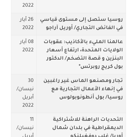
2022
روسيا ستصل إلى مستوى قياسي
26 أيار
في الفائض التجاري/ أوريل آراجو
2022
عالمنا المليء بالأكاذيب: عقوبات
08 أيار
الولايات المتحدة، ارتفاع أسعار
2022
البنزين و قصة التضخم/ الدكتور
بول كريج روبرتس*
تجار ومصنعو الماس غير راغبين
30
في إنهاء الأعمال التجارية مع
نيسان/
روسيا/ بول أنطونوبولوس
أبريل
2022
التحديات الراهنة للاشتراكية
11
الديمقراطية في بلدان شمال
نيسان/
أوربا/ غلب دوفغيلنكو
أبريل