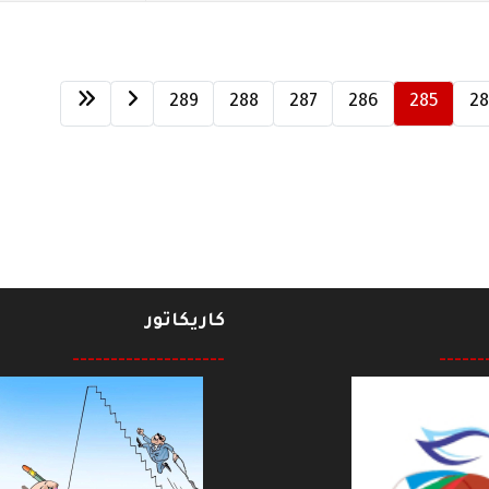
289
288
287
286
285
2
كاريكاتور
--------------------
------