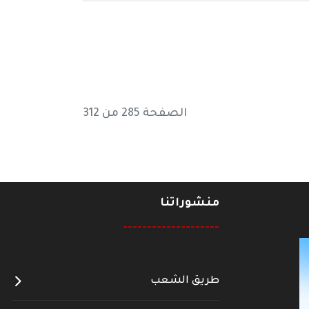
الصفحة 285 من 312
منشوراتنا
--------------------
طريق الشعب