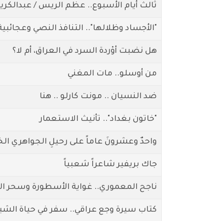
ثالث أيام الأسبوع.. عظم الريس / عبدالكري
"الأجساد وظلالها".. التنافذ النصي وعجائبية
هل نضبت أوْردة السرد في العراق، أم لا؟
من أوسلو.. مات المغني
ضد النسيان .. مونت كارلو .. هنا
"خاتون بغداد".. تأنيث الاستعمار
واحدٌ وعشرونَ عاماً على رحيلِ الجواهري الخال
جاك بريفير شاعراً شعبياً
ناجح المعموري.. غواية الأسطورة وسحر ال
كتاب سيرة وجع عراقي.. سفر في حياة الشبا