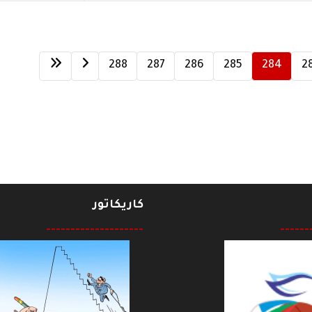
288
287
286
285
284
2
كاريكاتور
--------------------
------