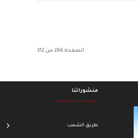
الصفحة 284 من 312
منشوراتنا
--------------------
طريق الشعب