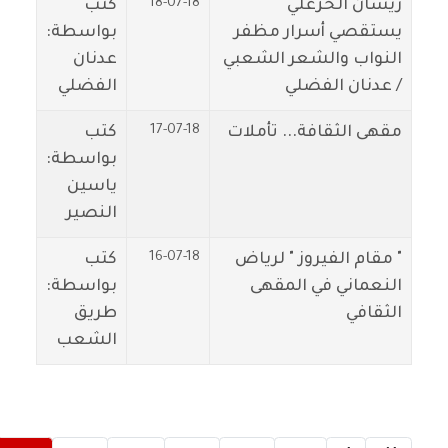
18-07-18
ريسان الخزعلي
كتب
يستقصي أسرار مظفر
بواسطة:
النواب والشعر الشعبي
عدنان
/ عدنان الفضلي
الفضلي
17-07-18
مقهى الثقافة... تأملات
كتب
بواسطة:
ياسين
النصير
16-07-18
" مقام الفيروز " لرياض
كتب
النعماني في المقهى
بواسطة:
الثقافي
طريق
الشعب