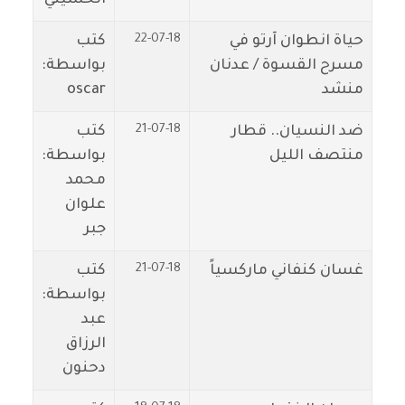
22-07-18
حياة انطوان آرتو في
كتب
مسرح القسوة / عدنان
بواسطة:
منشد
oscar
21-07-18
ضد النسيان.. قطار
كتب
منتصف الليل
بواسطة:
محمد
علوان
جبر
21-07-18
غسان كنفاني ماركسياً
كتب
بواسطة:
عبد
الرزاق
دحنون