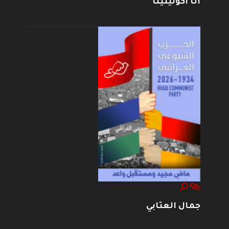
أنا أكولينينا
جمال العتابي