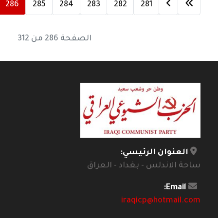
286
285
284
283
282
281
الصفحة 286 من 312
العنوان الرئيسي:
ساحة الاندلس - بغداد - العراق
Email:
iraqicp@hotmail.com