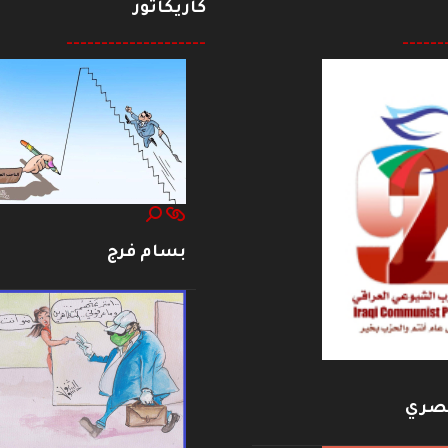
كاريكاتور
--------------------
------
بسام فرج
بصري