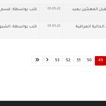
01-05-22
قبل المهنئين بعيد
كتب بواسطة: قسم ال
01-05-22
لجالية العراقية
كتب بواسطة: الشيوع
53
52
51
50
49