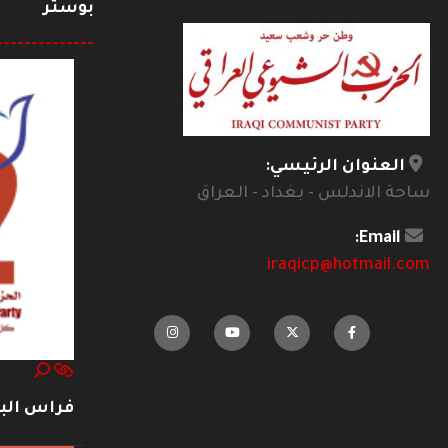
بوستر
--------------
العنوان الرئيسي:
ساحة الاندلس - بغداد - العراق
Email:
iraqicp@hotmail.com
فراس ال