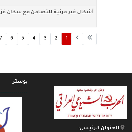
أشكال غير مرئية للتضامن مع سكان غز
7
6
5
4
3
2
1
بوستر
--------------
العنوان الرئيسي: