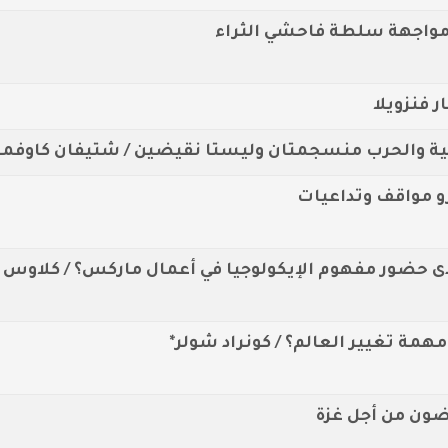
مواجهة سلطة فاحشي الثراء
 فنزويلا
الية والحرب منسجمتان وليستا نقيضين / شتيفان كاوفما
 مواقف وتداعيات
ى حضور مفهوم الإيكولوجيا في أعمال ماركس؟ / كلاوس ف
مة تغيير العالم؟ / كونراد شولر*
ضون من أجل غزة