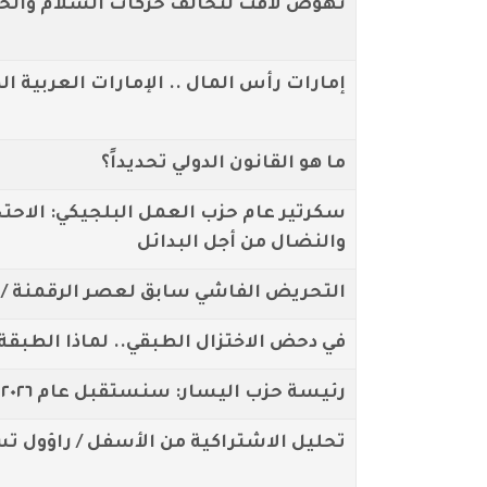
نهوض لافت لتحالف حركات السلام والحرك
إمارات رأس المال .. الإمارات العربية ال
ما هو القانون الدولي تحديداً؟
سكرتير عام حزب العمل البلجيكي: الاحت
والنضال من أجل البدائل
التحريض الفاشي سابق لعصر الرقمنة /
في دحض الاختزال الطبقي.. لماذا الطبقة 
رئيسة حزب اليسار: سنستقبل عام ٢٠٢٦ بكل حماس
تحليل الاشتراكية من الأسفل / راؤول 