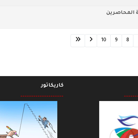
ة المحاصرين
10
9
8
كاريكاتور
--------------------
------