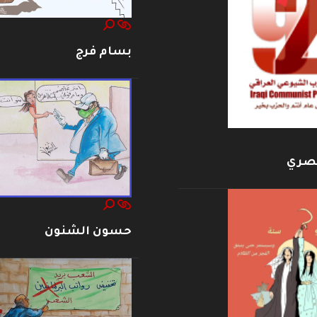
بسام فرج
بصري
حسون الشنون