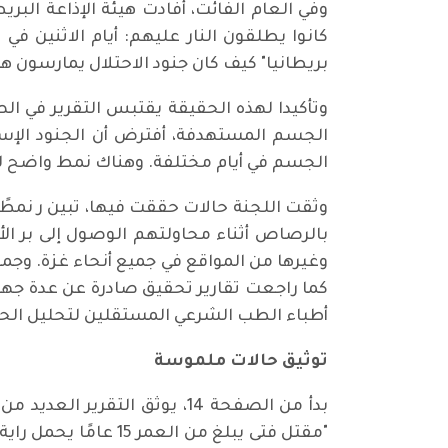
وفي العام الفائت، أفادت هيئة الإذاعة البر
كانوا يطلقون النار عليهم: أيام الاثنين في
بريطانيا" كيف كان جنود الاحتلال يمارسون هذ
الجسم المستهدفة، أفترض أن الجنود الإسرائ
الجسم في أيام مختلفة. وهناك نمط واضح للغ
وثقت اللجنة حالات حققت فيها، تبين ر نمطًا
بالرصاص أثناء محاولتهم الوصول إلى بر الأ
وغيرها من المواقع في جميع أنحاء غزة. وج
كما راجعت تقارير تحقيق صادرة عن عدة جها
أطباء الطب الشرعي المستقلين لتحليل الح
توثيق حالات ملموسة
بدأ من الصفحة 14، يوثق الت