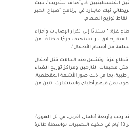
هقين الفلسطينيين كـ „أهداف للتدريب"، حيث
بريطاني نيك ماينارد في برنامج "صباح الخير
 نقاط توزيع الطعام.
ال مهمة طبية في قطاع غزة: "استنادًا إلى تكرار الإصابات وأجزاء
 لعبة إطلاق نار تستهدف جزءًا مختلفًا من
ختلفة من أجسام الأطفال".
في قطاع غزة. وتشمل هذه الحالات قتل أطفال
مثل مخيمات النازحين ومراكز توزيع الغذاء
 طبية، بما في ذلك صور الأشعة المقطعية،
هود، بمن فيهم أطباء، واستشارت اثنين من
نهم هند رجب وأربعة أطفال آخرين، في تل الهوى"؛
"مقتل فتى يبلغ من العمر 15 عامًا يحمل راية بيضاء وشقيقه في خان يونس"؛ "إصابة رضيع يبلغ من العمر 10 أيام في مخيم النصيرات بواسطة طائرة