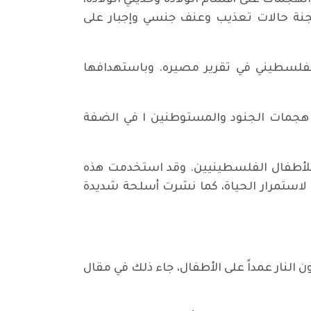
الهجمات على أقسام الولادة وحديثي الولادة،
لجنة حالات تعذيب وعنف جنسي وإجبار على
 الفلسطيني في تقرير مصيره. وباستهدافها
من هجمات الجنود والمستوطنين ا في الضفة
للأطفال الفلسطينيين. وقد استخدمت هذه
 لاستمرار الحياة، كما نشرت أسلحة شديدة
 أن الجنود الإسرائيليين كانوا يطلقون النار عمداً على الأطفال، جاء ذلك في مقال