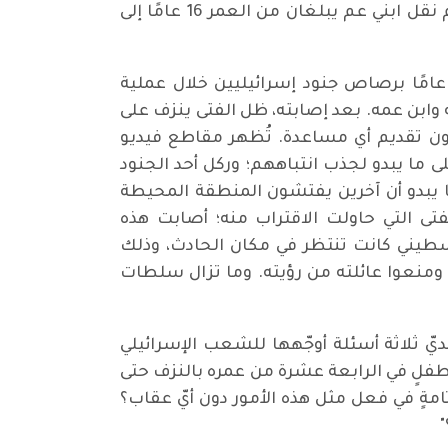
مسيرة"؛ "إصابة طفلة تبلغ من العمر أربع سنوات في مخيم خان يونس للنازحين"؛ "في إحدى الحالات، تم نقل ابني عم يبلغان من العمر 16 عامًا إلى
يشير التقرير في الصفحة 23 الى:" في 16 تشرين الثاني 2025، قُتل فتى فلسطيني يبلغ من العمر 14 عامًا برصاص جنود إسرائيليين خلال عملية
وابن عمه. بعد إصابته، ظل الفتى ينزف على
حوله دون تقديم أي مساعدة. تُظهر مقاطع فيديو
ى ما يبدو لجذب انتباههم؛ وركل أحد الجنود
ا يبدو أن آخرين يفتشون المنطقة المحيطة
فتى التي حاولت الاقتراب منه؛ أصابت هذه
لسطيني كانت تنتظر في مكان الحادث، وذلك
ومنعوا عائلته من رؤيته. وما تزال سلطات
لديّ ثلاثة أسئلة أوجّهها للشعب الإسرائيلي
ن طفلٍ في الرابعة عشرة من عمره بالنزف حتى
يةٍ تامةٍ في فعل مثل هذه الأمور دون أيّ عقاب؟
"