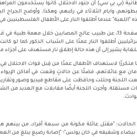
يطانية (بي بي سي) أن جنود الاحتلال كانوا يستخدمون المرا
 بطونهم، وايام الثلاثاء في ركبهم، وهكذا. وأوضح الجراح ال
ه "اللعبة" عندما أطلقوا النار على الأطفال الفلسطينيين في
وتأكيدا لهذه الحقيقة يقتبس التقرير في الصفحة 13، عن طبيب عالج المصابين خل
يليين أطلقوا النار عمدًا على الشباب الذكور كما لو كانت
اية يشير إلى أن هذه حالة إطلاق نار مستهدف على أجزاء م
 متكررًا لاستهداف الأطفال عمدًا من قِبل قوات الاحتلال 
مان مع عائلاتهم، فضلًا عن حالاتٍ وقعت في أماكن الإيواء 
معت اللجنة وحللت وحافظت على مقاطع فيديو وصور وتقارير
ت مستقلة. وأجرت اللجنة أيضًا مقابلات مع العديد من الش
وادث.
قرير العديد من الحالات: "مقتل عائلة مكونة من سبعة أفراد، من بي