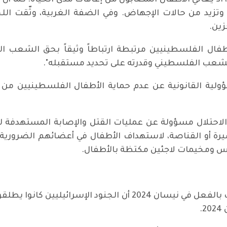
، اذ يعاني الأطفال المصابون من إعاقات مدى الحياة. كما أن 
وتزيد من حالات الإجهاض. وفي الضفة الغربية، وثّقت ال
زين.
الأطفال الفلسطينيين مرتبطة ارتباطاً وثيقاً بحق الشعب
لشعب الفلسطيني وقدرته على تحديد مستقبله".
مسؤولية القانونية عن عدم حماية الأطفال الفلسطينيين 
احتلال مسؤولة عن عمليات القتل والإصابة المستهدفة 
رة أو القناصة، لاستهداف الأطفال في أعضائهم الضرورية
رس ومخيمات لاجئين مكتظة بالأطفال.
كانت صحيفة "الغارديان" البريطانية قد ذكرت بالفعل في نيسان 2024