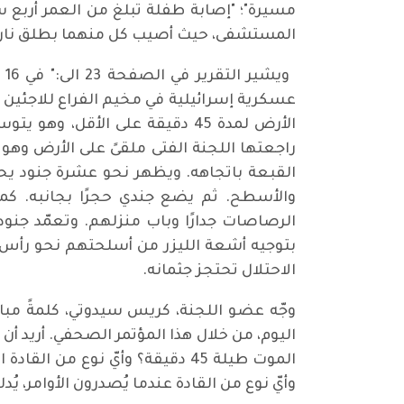
المستشفى، حيث أصيب كل منهما بطلق ناري
عسكرية إسرائيلية في مخيم الفراع للاجئين 
الأرض لمدة 45 دقيقة على الأقل
راجعتها اللجنة الفتى ملقىً على الأرض وهو 
القبعة باتجاهه. ويظهر نحو عشرة جنود يحي
والأسطح. ثم يضع جندي حجرًا بجانبه. كما 
الرصاصات جدارًا وباب منزلهم. وتعمّد جنو
بتوجيه أشعة الليزر من أسلحتهم نحو رأس ا
الاحتلال تحتجز جثمانه.
وجّه عضو اللجنة، كريس سيدوتي، كلمةً مباشر
اليوم، من خلال هذا المؤتمر الصحفي. أريد أن
الموت طيلة 45 دقيقة؟ وأيّ نوع 
وأيّ نوع من القادة عندما يُصدرون الأوامر، يُ