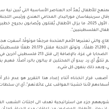
ممنهج للأطفال يُعدّ أحد العناصر الأساسية التي تُبين نية سل
2026: "حتى بعد وقف إطلاق النار في تشرين الأول 2025، ما يزال الأطفال يُ
لأطفال الفلسطينيين".
اع، والتي تعتبرها الأمم المتحدة مرجعًا موثوقًا، أسفرت 
عامين، أي ما يعادل 30 في المائة من إجمالي ا
هذه الجرائم، ولم تتلقَّ أي رد. يبدو أن المحتلين لا يبالون بالرد أصل
ي، وبعد ذلك ينفون كل شيء.
صعب قرار اتخذناه أثناء إعداد هذا التقرير هو عدم ذكر 
سماءهم لأننا خشينا العواقب على عائلاتهم"، أي ان سلطات 
وتشويههم جزء من استراتيجية تهدف الى اجتثاث الشعب الف