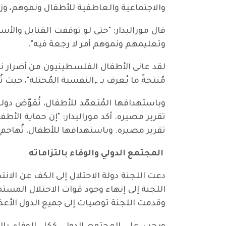
والاجتماعية والعاطفية للأطفال ونموهم، 
قال موراليدار: "حتى لو توقفت القنابل وا
وتعليمهم ونموهم أمر لا رجعة فيه".
لقد عانى الأطفال الفلسطينيون من أضرار نفس
مُنتجةً ما يُعرف بـ „النفسية المُحتلة"، حيث 
وباستهدافها المُتعمّد للأطفال، تُقوّض دو
تقرير مصيره. أكد موراليدار: "إن حماية الأ
تقرير مصيره. وباستهدافها للأطفال، تُهاج
المجتمع الدولي والوفاء بالتزاماته
دعت اللجنة دولة الاحتلال إلى الكف عن الان
اللجنة إلى إنهاء وجود قوات الاحتلال المست
وقدمت اللجنة توصيات إلى جميع الدول الأعض