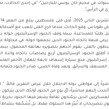
 في الرأس".
و
في طوباس. وقع الحادث عندما خرج الفتى للعب مع أصدقائه 
، وهو يتوسل طلبًا للمساعدة، بينما وقف الجنود الإسرائيليون 
يرمي قبعة باتجاه الجنود الذين تجمعوا حوله، في محاولة عل
طون بالفتى. يقوم أحدهم بتصويره بهاتفه المحمول، بينم
أطلق الجنود الإسرائيليون أربع رصاصات باتجاه والدة ال
د إسرائيليون منع سيارة إسعاف تابعة للهلال الأحمر الف
لمسعف والسائق. وبعد وفاة الصبي، صادر الجنود جثمانه 
ةً إلى مواطني دولة الاحتلال خلال عرض التقرير، قائلاً: " 
 أتحدث إليهم مباشرةً، أيّ نوع من الجنود أولئك الذين يتركو
من القادة العسكريين الذين يرسّخون ثقافةً يشعر فيها الجنود بحر
دلون بتصريحاتٍ لا تُبرّر هذا السلوك فقط، بل تُشجّعه بنشاط؟