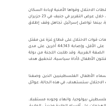
طات الاحتلال وقواها الأمنية لإبادة السكان
الفلسطينيين في قطاع غزة، كلياً أو جزئياً. وقال سرينيفاسان موراليدار، المحامي الهندي ورئيس اللجنة، خلال عرض التقرير في جنيف في 23 حزيران
قتلون ويُصابون بجروح خطيرة، بينما تواصل إسرائيل تجاهل وقف إطلاق
هجمات قوات الاحتلال على قطاع غزة عن مقتل
73,035 فلسطيني على الأقل، بينهم أكثر من 21,280 طفلًا،. وتوثق اللجنة مقتل 20,179 طفلًا فلسطينيًا على الأقل، وإصابة 44,143 آخرين على مدى
لضحايا في غزة، بالإضافة إلى قتل 213 فلسطيني آخرين في الضفة الغربية. وقد طلبت اللجنة من دولة
ًا. فهيم يقتلون الأطفال كأداة سياسية، لتحقيق هدف
أسماء الأطفال الفلسطينيين الذين وصفنا
الاحتلال ستستهدف، في هذه الحالة، عوائل
لسطيني بيولوجيا، وانهاء وجوده مستقبلا.