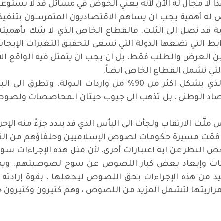
ا لا مجال له الآن لأنه يعني الخوض في مسائل قد لا يستوعبه
ص له أهمية يجب ان يساهم الاقتصاديون المتمرسون بتنفيذها
 قد تصل الى الثلث. فالقطاع الخاص الذي لا شك بأهميته
ابط التي تضعها الدولة التي تسعى لتحقيق التغيرات الإيجاب
نين العرض والطلب فقط، بل ان يجب ان يتمثل فيه الواقع الا
تي تشمل القطاع الخاص ايضاً.
كما أولى في خطابه مسألة البدائل للنفط الذي يشكل اكثر من 90% 
تصاد الوطني ، بل تذهب الى جيوب حيتان المحاصصات ولصوص ا
لَّت الارتقاب ولجأت الى اليأس الذي قد يبدد جزءً منه الإج
لتي رافقت مسيرة حكومات لصوص الإسلاميين وحلفاؤهم من الق
 بغض النظر عن اية اعتبارات أخرى، لأن مثل هذه الإجراءات 
سروقات وإبعاد بعض كبار اللصوص عن سوح لصوصيتهم. ويم
د من هذه الإجراءات بحق اللصوص ليجعلها ، بقوة إرادته و
راريتها لتشمل المزيد من اللصوص ، وهم كثيرون وكثيرون جد