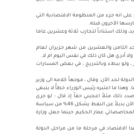
 على انه جزء من المنظومة الاقتصادية التي
ارسها الآخرون قبله.
يد، وذلك استناداً لتجارب ثلاثة وعشرين عاما
الأحد الثامن والعشرين من شهر حزيران لعام
 ، ولو ببطء وبالتدريج ، في بعض المسارات
لة لحد الآن. وقال ، موجهاً كلامه الى وزير
وهذا ما اعتبره رئيس الوزراء خطأً لا ينبغي
صدد ذلك مثلاً اعجبني حقاً إذ قال : لو جرى
استثمار 2% من واردات الدولة لإيجاد البدائل للواردات التي تعتمد على النفط بشكل أساسي، لأصبح عندنا الآن بديلاً عن النفط يشكل 46% من سياسة
المحاصصاتي عمار الحكيم حينما جعل وزارة
هذا الاقتصاد في مرحلة ما من مراحل الدولة