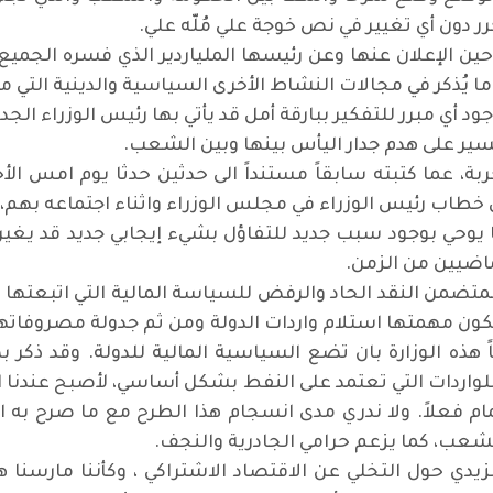
ر دون أي تغيير في نص خوجة علي مُلّه علي.
حين الإعلان عنها وعن رئيسها الملياردير الذي فسره الجميع
ا يُذكر في مجالات النشاط الأخرى السياسية والدينية التي م
د أي مبرر للتفكير ببارقة أمل قد يأتي بها رئيس الوزراء الجد
ليسير على هدم جدار اليأس بينها وبين الشعب.
جربة، عما كتبته سابقاً مستنداً الى حدثين حدثا يوم امس 
 يوحي بوجود سبب جديد للتفاؤل بشيء إيجابي جديد قد يغير
اضيين من الزمن.
متضمن النقد الحاد والرفض للسياسة المالية التي اتبعتها الدو
 تكون مهمتها استلام واردات الدولة ومن ثم جدولة مصروفاتها. 
ً هذه الوزارة بان تضع السياسية المالية للدولة. وقد ذكر ب
مام فعلاً. ولا ندري مدى انسجام هذا الطرح مع ما صرح به 
لشعب، كما يزعم حرامي الجادرية والنجف.
الزيدي حول التخلي عن الاقتصاد الاشتراكي ، وكأننا مارسنا 