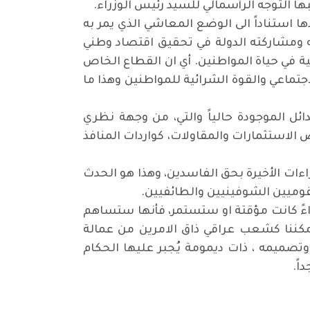
ا التوجه الرأسمالي للسيد رئيس الوزراء.
 استناداً الى الوضع المعاشي الذي يمر به
 ومشاركته الدولة في تحقيق اقتصاد وطني
ية في حياة المواطنين. أي ان القطاع الخاص
جتماعي والقوة الشرائية للمواطنين وهذا ما
من واردات الدولة. وتطرق الى البدائل الموجودة حالياً والتي، من وجهة نظري
لاستثمارات والمقاولات، كواردات المنافذ
راءات الأخيرة بحق الفاسدين، وهذا هو الحدث
وميين الشوفينيين والطائفيين.
سواءً كانت مؤقتة او ستستمر، فأنها ستساهم
كننا كشعب عراقي ذاق الامرين من عمالة
تصميمه ، ذات ديمومة يُجبر عليها الحكام
اً.