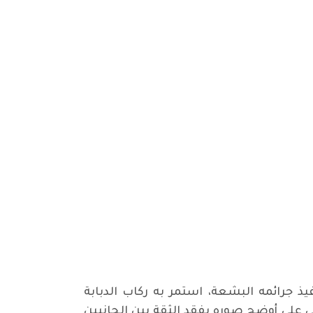
ذ جرائمه البشعة، استمر به ركاب الدبابة
 على أوضح صوره بفقد الثقة بين الجانبين