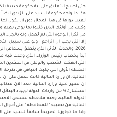
حتى اصبح التعليق على اية حكومة جديدة يتكر
هذا ما واجه حكومة السيد علي الزيدي ايضاً 
لعبت دورها في هذا المجال دون ان يكون لها م
وكنت من أولئك الذين كتبوا بما يوحي بعدم وجو
من تكرار الوجوه التي لم تعمل ولو بالجزء ا
إلا انني يجب ان اتراجع ، ولو على سبيل الت
2026، والحدث الثاني الذي يتعلق بسماعي الى خطاب رئيس الوزراء في مجلس الوزراء واثناء اجتماعه بهم، ولا أدري هل كان ذلك في نفس اليوم ام لا.
أبدأ بخطاب رئيس الوزراء الذي وجدت فيه ما
التي انهكت الشعب والوطن في العقدين الم
النقطة الأولى التي جلبت انتباهي هي طرحه ال
المالية، ان وزارة المالية كانت تعمل على ان
ان تسير عليه وزارة المالية بعد الآن مطالبا
الدولة المالية، وهذه ملاحظة تستحق الاهت
المالية من نصيبه " للمحافظة " على أموال ا
وإذا ما تجاوزنا تصريحاً سابقاً للسيد على 