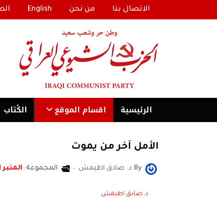
الاتصال بنا
من نحن
English
الط
الرئیسية
اقسام الموقع
الكُتاب
الأمل آخر من يموت
By
د. صادق اطيمش
المجموعة:
المنبر ا
د. صادق اطيمش