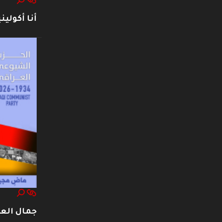
أنا أكوليني
جمال العت