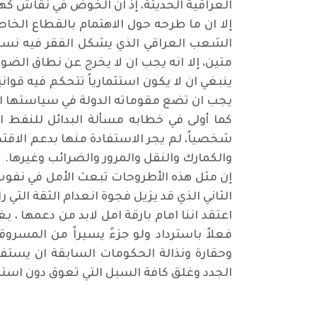
العراقية الحديثة، إذ ان الخوض في نقاش كهذ
إلا ان ما طرحه حول الاهتمام بالقطاع الخا
الشعب العراقي الذي يشكل الفقر فيه نسبة
متين، إلا انه يجب ان لا يخرج عن نطاق الضو
ينبغي ان لا يكون استثمارياً تتحكم فيه قوا
يجب ان تضع مقوماته الدولة في سياستها ال
شخصياً، لم يجر الاستفادة منها بدعم الاق
والكمارك والنقل والمرور والضرائب وغيرها.
إن مثل هذه الأطروحات تبعث الأمل في نفوس م
الثاني الذي قد يزيل فجوة انعدام الثقة ا
اعتقد اننا امام بارقة امل لابد من دعمها ،
فعلاً باسترداد ولو جزءً يسيراً من الم
وحقارة ونذالة الحكومات السابقة ان يستفي
الجدد وغلق كافة السبل التي تعوق دون استم