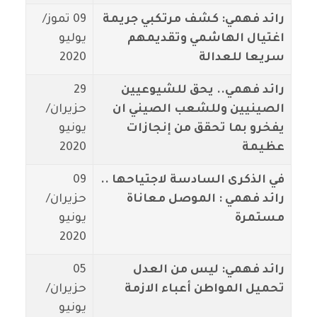
رائد فهمي: كشف مرتكبي جريمة
09 تموز/
اغتيال الهاشمي وتقديمهم
يوليو
سريعا للعدالة
2020
رائد فهمي.. يحق للشيوعيين
29
الصينيين وللشعب الصيني ان
حزيران/
يفخرو بما تحقق من إنجازات
يونيو
عظيمة
2020
في الذكرى السادسة لاجتياحها ..
09
رائد فهمي : الموصل معاناة
حزيران/
مستمرة
يونيو
2020
رائد فهمي: ليس من العدل
05
تحميل المواطن أعباء الازمة
حزيران/
يونيو