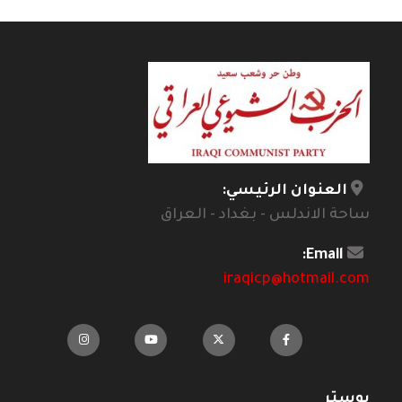
العنوان الرئيسي:
ساحة الاندلس - بغداد - العراق
Email:
iraqicp@hotmail.com
بوستر