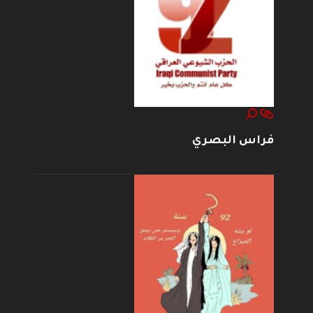
فراس البصري