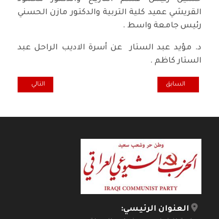
القريشي عميد كلية التربية والدكتور مازن الحسني
رئيس جامعة واسط .
د. مؤيد عبد الستار عن أسرة الاديب الراحل عبد
الستار كاظم .
المقال السابق: ذكريات الصبا 1 ايار 1959/ 5 و 6
المقال التالي: ذكر
السابق
التالي
العنوان الرئيسي: