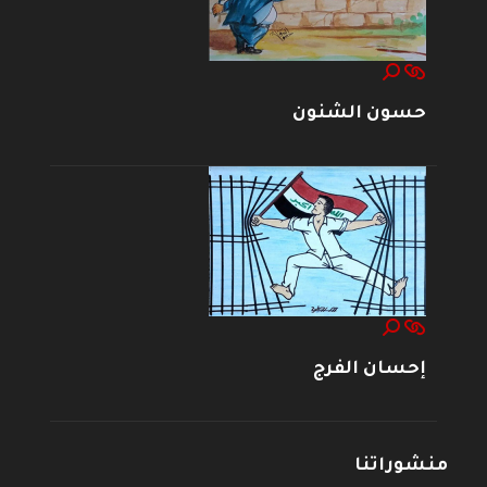
حسون الشنون
إحسان الفرج
منشوراتنا