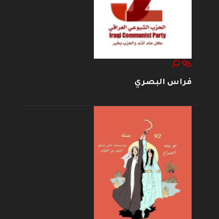
فراس البصري