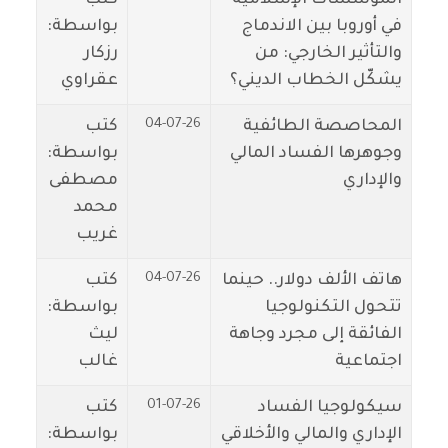
في أوروبا بين الاندماج
بواسطة:
والتأثير الخارجي: من
رزكار
يشكّل الخطاب الديني؟
عقراوي
04-07-26
المحاصصة الطائفية
كتب
وجوهرها الفساد المالي
بواسطة:
والإداري
مصطفى
محمد
غريب
04-07-26
هاتف الألف دولار.. حينما
كتب
تتحول التكنولوجيا
بواسطة:
الفائقة إلى مجرد وجاهة
ليث
اجتماعية
غالب
01-07-26
سيكولوجيا الفساد
كتب
الإداري والمالي والأخلاقي
بواسطة: