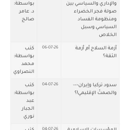
والإداري والسياسي بين
بواسطة:
صولة فجر الخضراء
د. عامر
ومنظومة الفساد
صالح
السياسي وسبل
الخلاص
06-07-26
أزمة السلاح أم أزمة
كتب
الثقة؟
بواسطة:
محمد
النصراوي
04-07-26
سدود تركيا وإيران---
كتب
والصمتْ الإقليمي!؟
بواسطة:
عبد
الجبار
نوري
04-07-26
المؤسسات الإسلامية
كتب