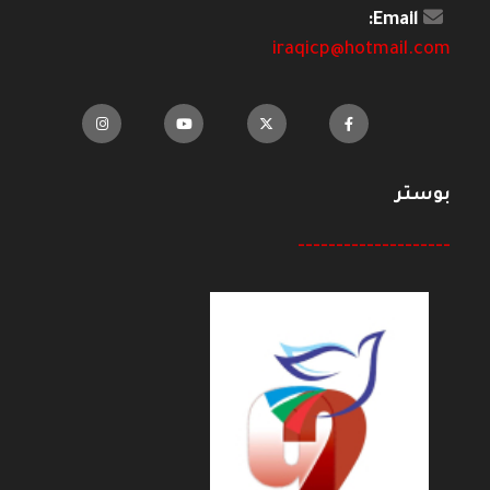
Email:
iraqicp@hotmail.com
بوستر
--------------------