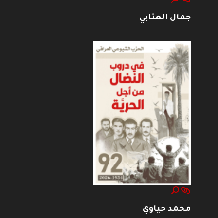
جمال العتابي
محمد حياوي