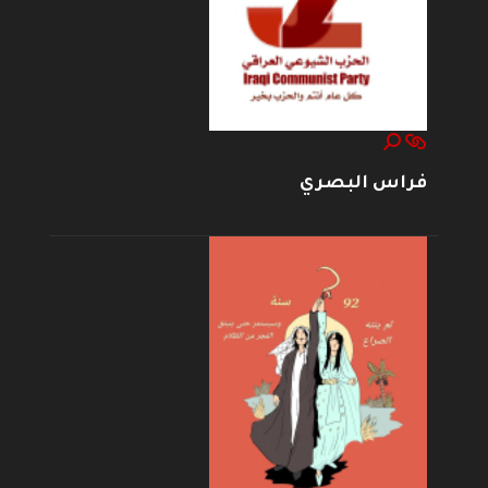
فراس البصري