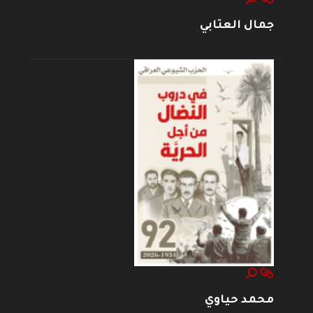
جمال العتابي
محمد حياوي