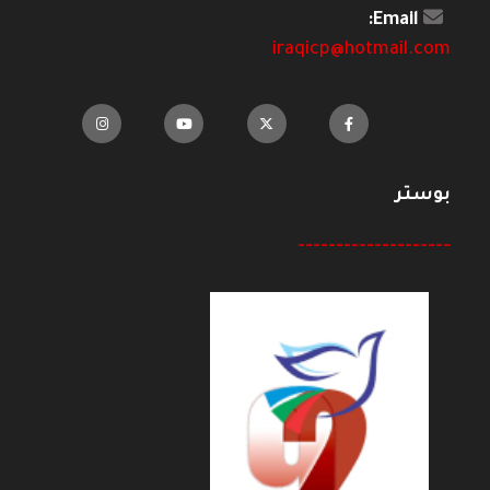
Email:
iraqicp@hotmail.com
بوستر
--------------------