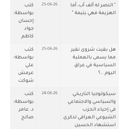
25-06-26
" النصر له ألف أب، أما
كتب
الهزيمة فهي يتيمة "
بواسطة:
إحسان
جواد
كاظم
25-06-26
هل بقيت شروى نقير
كتب
مما يسمى بالعملية
بواسطة:
السياسية في عراق
علي
اليوم ..؟
عرمش
شوكت
24-06-26
سيكولوجيا التاريخي
كتب
والسياسي والاجتماعي
بواسطة:
في إحياء الحزب
د. عامر
الشيوعي العراقي لذكرى
صالح
استشهاد الحسين