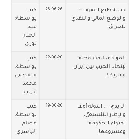
23-06-26
جدلية طبع النقود---
كتب
والوضع المالي والنقدي
بواسطة:
للعراق
عبد
الجبار
نوري
22-06-26
المواقف المتناقضة
كتب
لإنهاء الحرب بين إيران
بواسطة:
وامريكا!
مصطفى
محمد
غريب
19-06-26
الزيدي. . . الدولة أولا،
كتب
والإطار التنسيقيِّ..
بواسطة:
احتواء الحكومة
عصام
ومشروعها!
الياسري