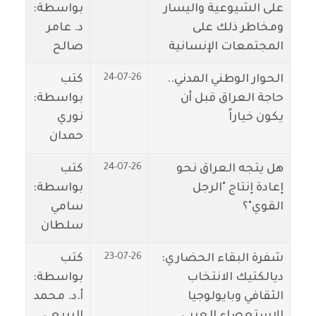
على الشيوعية واليسار
بواسطة:
ومخاطر ذلك على
د. عامر
المجتمعات الإنسانية
صالح
24-07-26
الحوار الوطني المدني..
كتب
حاجة العراق قبل أن
بواسطة:
يكون خياراً
نوري
حمدان
24-07-26
هل يتجه العراق نحو
كتب
إعادة إنتاج "الرجل
بواسطة:
القوي"؟
سامي
سلطان
23-07-26
شفرة البقاء الحضاري:
كتب
ديالكتيك الانتخاب
بواسطة:
الثقافي وبايولوجيا
أ.د. محمد
الاستعصاء العربي
الربيعي