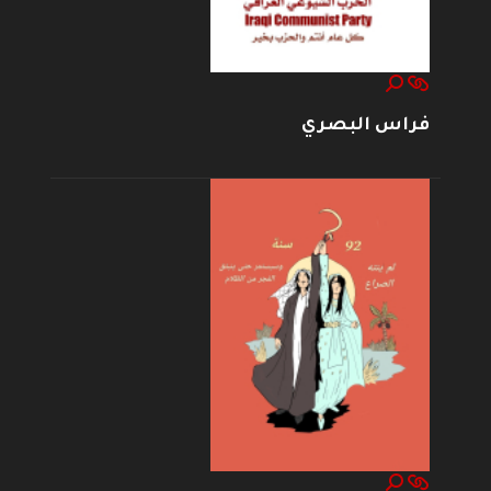
فراس البصري