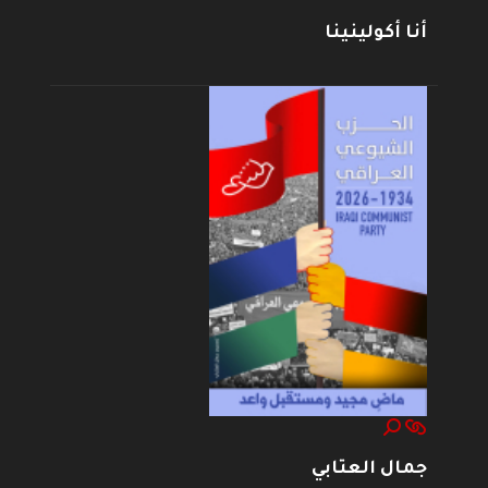
أنا أكولينينا
جمال العتابي