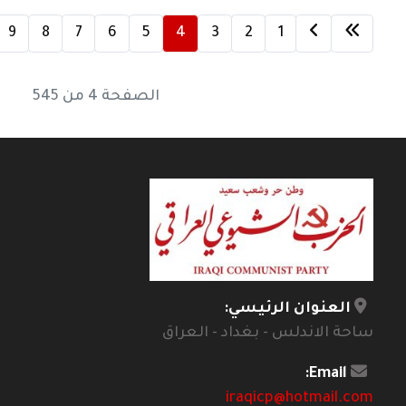
9
8
7
6
5
4
3
2
1
الصفحة 4 من 545
العنوان الرئيسي:
ساحة الاندلس - بغداد - العراق
Email:
iraqicp@hotmail.com