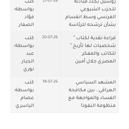
21-07-26
روسيل يجدد قيادته
كتب
للحزب الشيوعي
بواسطة:
الفرنسي وسط انقسام
فؤاد
بشأن ترشحه للرئاسة
الصفار
20-07-26
قراءة نقدية لكتاب "
كتب
شخصيات لها تأريخ "
بواسطة:
للكاتب والمفكر
عبد
المصري جلال أمين
الجبار
نوري
18-07-26
المشهد السياسي
كتب
العراقي.. بين مكافحة
بواسطة:
الفساد والمواجهة مع
عصام
منظومة النفوذ!
الياسري