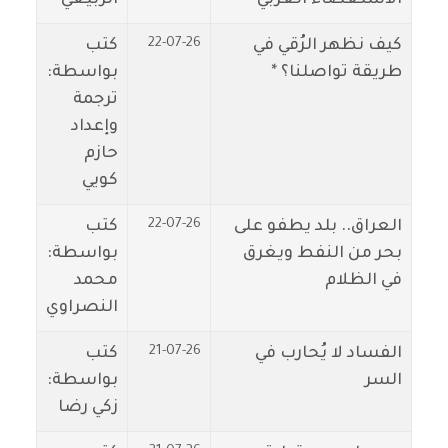
22-07-26
كيف نظهر الرُقي في
كتب
طريقة تواصلنا؟ *
بواسطة:
ترجمة
وإعداد
حازم
كويي
22-07-26
‏العراق.. بلد يطفو على
كتب
بحر من النفط ويغرق
بواسطة:
في الظلام
محمد
النصراوي
21-07-26
الفساد لا يُحارب في
كتب
السر
بواسطة:
زكي رضا