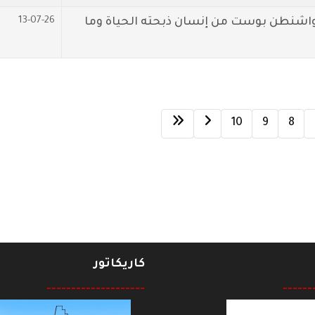
13-07-26
 واشنطن بوست من إنسان ذبحته الحياة وما
10
9
8
كاريكاتور
--------------------
------