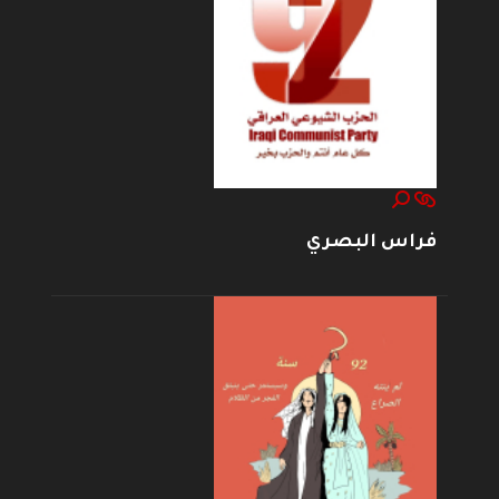
فراس البصري