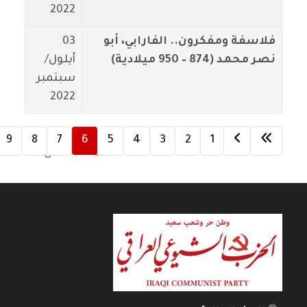
2022
فلاسفة ومفكرون.. الفارابي، أبو
03
نصر محمد (874 – 950 ميلادية)
أيلول/
سبتمبر
2022
9
8
7
6
5
4
3
2
1
الصفحة 6 من 12