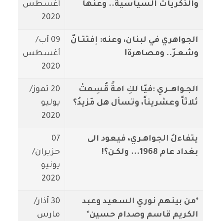
والذكريات السياسية.. وعنها
أغسطس
2020
الجواهري في لبنان، وعنه: إفتتـانٌ
09 آب/
وشعـرٌ.. ومصاهرة!
أغسطس
2020
الجـواهــري :فيّا لكِ امةً قُسِمتْ
20 تموز/
ثلاثاً وعشريناً، وتسأل هل مَزيدُ؟
يوليو
2020
يتفاءلُ الجواهـري، فيعود الى
07
بغداد عام 1968... ولكـن؟!
حزيران/
يونيو
2020
*من بينهم نوري السعيد وعبد
30 آذار/
الكريم قاسم وصدام حسين*
مارس