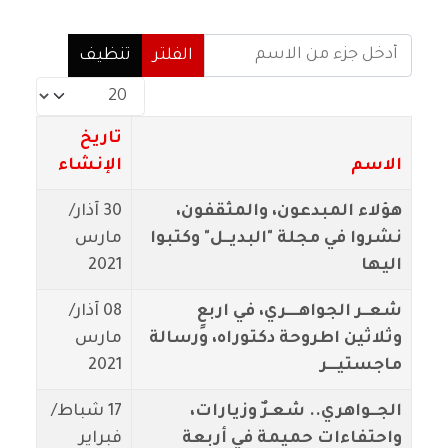
أدخل جزء من الاسم
الفلتر
تنظيف
عدد الإظهارات:
تاريخ
الاسم
الإنشاء
هؤلاء المبدعون، والمثقفون،
30 آذار/
نشروا في مجلة "البديــل" وكتبوا
مارس
اليها
2021
شعــر الجواهــــري، في اربعٍ
08 آذار/
وثلاثين اطروحة دكتوراه، ورسالة
مارس
ماجستيـــر
2021
الجــواهري.. شعـرٌ وزيارات،
17 شباط/
واحتفاءات حميمة في أربعة
فبراير