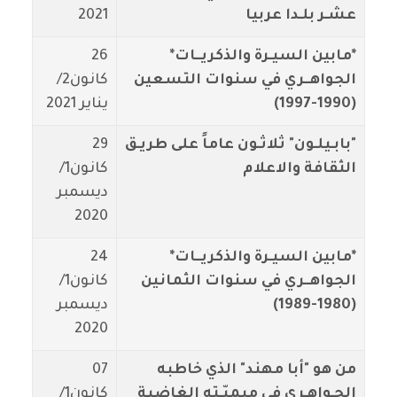
عشـر بلـدا عربيا
2021
*مابين السيـرة والذكريــات*
26
الجواهــري في سنوات التسعين
كانون2/
(1990-1997)
يناير 2021
"بابـيلـون" ثلاثـون عاماً على طريـق
29
الثقافة والاعلام
كانون1/
ديسمبر
2020
*مابين السيـرة والذكريــات*
24
الجواهــري في سنوات الثمانين
كانون1/
(1980-1989)
ديسمبر
2020
من هو "أبا مهند" الذي خاطبه
07
الجـواهـري في ميميّـته الغاضبة
كانون1/