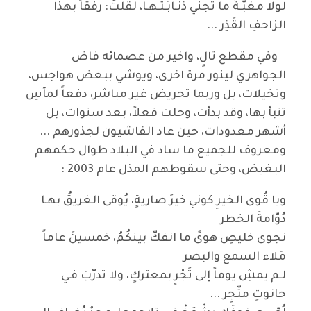
لولا مغبّـةُ ما تَجني ذُنـابَـتُـهـا، لقلتُ: رفقاً بهذا
الزاحفِ القَذِر ...
وفي مقطع تالٍ، واخير من عصمائه فاض
الجواهري لينور مرة اخرى، ويوشي ببعض هواجس،
وتخيلات، بل وربما تحريض غير مباشر، دفعاً لمآسِ
تنبأ بها، وقد بدأت، وحلت فعلاً، بعد سنوات، بل
أشهر معدودات، حين عاد الفاشيون لجذورهم ...
ومعروف للجميع ما ساد في البلاد طوال حكمهم
البغيض، وحتى سقوطهم المذل عام 2003 :
ويا قُوى الخيرِ كوني خيرَ صاريةٍ، يُوقى الغريقُ بهـا
دُوّامةَ الخطر
نجوى خليصِ هوىً ما انفكّ بينكُمُ، خمسينَ عاماً
مَلاء السمع والبصر
لـم يمشِ يوماً إلى تَجْرٍ بمعتركٍ، ولا تدرّبَ فـي
حانوتِ متّجِر ...