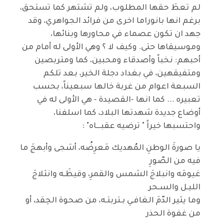
لم تعطَ حقها المطلوب، ولم تشتهر كما تستحق،
برغم انها بانوراما اخرى من فرائد الجواهري، وقد
جهد ان تكون عصماء في محاورها وبنائها،
وموسيقاها حتى. وكيف لا ؟ وهي الأولى له أمام من
أحبهم: نخباً وأصدقاء ومحبين، كما ومتربصين
ومتفيقهين، في بغداد دجلة الخير، بعد تلكم
السبعة اعوام من غربة خالها سبعيناً، بحسب
تعبيره ... كما انها -القصيدة - هي الأولى له في
أوضاع جديدة شهدتها البلاد، كما اسلفنا،
واحتسبها خيراً " ترضيه عقبـــاه" :
يا صورةَ الوطنِ المُهديك مَعرِضُه، أشجى وأبهجَ ما
فيه من الصّورِ
غيومَه وانبلاجَ الشمس والقمرِ، وقيظَـه وانثلاجَ
الليـل والسـحر
وما يثير الدّمَ الغافـي بـتربتـه، من صحوة الحِقد، أو
من غفوة الحذر