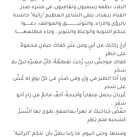
البلاد، نظمه رسميون وثقافيون، في متنزه صدر
القناة ببغداد، يلقي الشاعر العظيم "رائية" حاشدة
بالرؤى والاراء، والتوثيــــــــــــق والمواقف، دعـــــوا
عنكم التنويه والوعظ والتنوير.. وجاء مطلعهـــــــا:
أرحْ ركابَك من أينٍ ومن عثَرِ، كفاكَ جيلانِ محمولاً
على خطرِ
كفاك موحشٌ دربٍ رُحتَ تقطعُهُ، كأنّ مغبرّه ليلٌ بلا
سَحَرِ
ويا أخا الطير فـي وِرْدٍ وفـي صَدَرٍ، فـي كلّ يومٍ له عُشّ
على شجر
عُريانَ يحمل مِنقاراً وأجنحةً، أخفّ مالمّ من زادٍ أخو
سَفَرِ ..
خفّضْ جَناحَيكَ لا تهزأ بعاصفةٍ، طوى لها النّسرُ
كشحيه فلم يَطِرِ
ومنذها، وحتى اليوم، ما زلنا نظنّ بأن تلكم "الرائية"