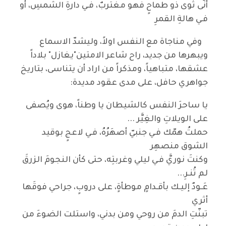
أنّى ثوى ذو طماحٍ فهو مغتربٌ، فـي دارةِ الشمسِ، أو
فـي هالةِ القمرِ
وفي مناجاة مع النفس اولاً، وليشدّ الاسماع
ويبهرها من جديد، راح شاعر الامتين"يغازل" بلاداً
عشقها، متباهياً، ومذكراً من اراد أن يتناسى، بتاريخ
جواهري حافل، على مدى عقود مديدة:
يا ساحرَ النفس كالشيطان يا وطناً، هوى ويُصفى
على الويلاتِ والغِيَّر ...
حملتُ همّك فـي جنبيّ أصهَرُهُ، فـي لاعجٍ بوقيد
الشوق منصهِر
وكنتَ نوريَّ فـي ليلي وغربتِه، حتى كأن النجومَ الزرقَ
لم تُنـرِ...
عَـودٌ إليـك بأقـدامٍ موطأةٍ، على دروبٍ، جراحي فوقَها
أثري
تبنّتِ الدمَ من روحي ومن بدني، واستلت الضوءَ من