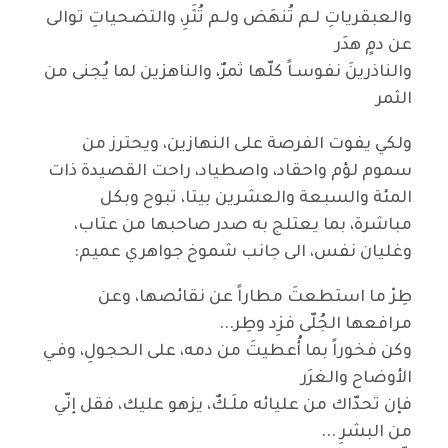
والعبقرياتِ لـم تُنهَض ولـم تُثَرِ، والتضحياتِ توالى
عن دمٍ هدَر
والناذرينَ نفوسـاً كلّها ثمرٌ، والناهزين لما يُجنى من
الثمر
ولكي يفوت الفرصة على النهازين، ويحترز من
سموم لؤم واحقاد، واصطياد، راحت القصيدة ذات
المئة والسبعة والعشرين بيتا، تبوح وبكل
مباشرة، بما يعتلج به صدر صاحبها من عتاب،
وغليان نفس، الى جانب شموخ جواهري عميم:
طِرْ ما استطعتَ مطاراً عن نقائصها، وعن
مرافعها الجُلّى فزِد وطِر...
وكن فخوراً بما أُعطيتَ من دمه، على الحجولِ، وفـي
الأوضاح والغرَر
فإن تحدّاك من عليائه ملَـكٌ، يزهو عليك، فقل إنّي
من البشرِ ...