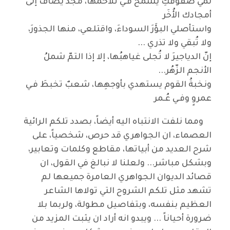
لُمّي صفوفَكِ يشْمَخْ فـي تلاحمها، مجدٌ يُضاف إلى
أمجادك الأُخَر
واستأصلي البؤَرَ السوداءَ، واقتلعي، منها الجذورَ،
ولا تُبقي ولا تذري ...
إنّ الدياجيرَ لا تُجلى غياهبُها، إلا إذا التمّ شملُ
الأنجم الزّهُر...
ونخبةُ القوم يستهدي بأوجهِها، شعبٌ تخبطَ فـي
عمروٍ وفـي عُـمر
ومما نلفت الانتباه اليه أيضاً، بصدد تلكم الرائية
العصماء، ان الجواهري قد حرص، شخصياً، على
شرح العديد من أبياتها، مقاطع وكلمات وتعابير،
وبشكل مباشر... ولعلنا لا نبالغ في القول، ان
قصائد الديوان الجواهري العامرة جميعها لم
تشهد مثل تلكم الشروح التي تولاها الشاعر
العظيم بنفسه، وبتفاصيل مطولة، ولربما بلا
ضرورة أحياناً ... ويبدو انه أراد ان يثبت المزيد من