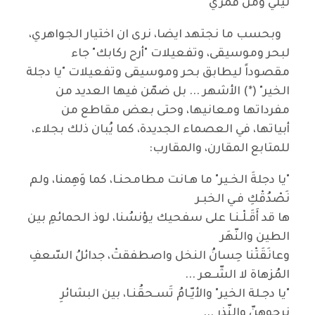
ليلي ومن قمري
وبحسب ما نجتهد ايضا، نرى ان اختيار الجواهري،
لبحر وموسيقى، وتفعيلات "أرح ركابك" جاء
مقصوداً ليطابق بحر وموسيقى وتفعيلات "يا دجلة
الخير" (*) الأشهر ... بل ضمّن فيها العديد من
مفرداتها ومعانيها، وحتى بعض مقاطع من
أبياتها، في العصماء الجديدة، كما يُبان ذلك بجلاء،
للمتابع المقارن، والمقارب:
"يا دجلةَ الخـير" ما هـانت مطامحنـا، كما وَهِمنا، ولم
نَصْدُقْكِ فـي الخبـر
ها قد أَقَـلْـنـا على سفحيك يؤنسُنا، لوذ الحمائمِ بين
الطين والنّهَر
وعانَقَتْنا حِسانُ النخل واصطفقتْ، جدائلُ السّعفِ
المُزهاة لا الشّـعر ...
"يا دجـلة الخير" والأيّـامُ تَسـحقُنـا، بين البشائرِ
نرجوهنّ والنّذر ...