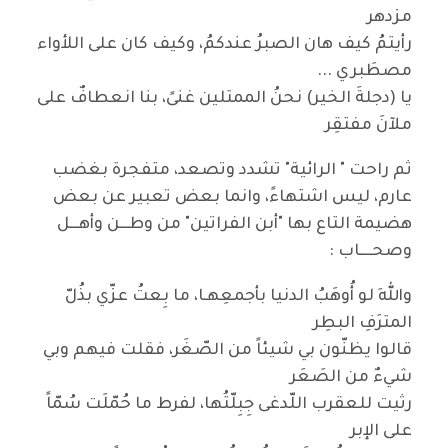
مزدهر
رأيتمُ كيف هان الصبرُ عندكمُ، وكيف كان على اللأواء
مصطَبري ...
يا (دجلةَ الخير) نحنُ الممتلين غنىً، بنا انعطافٌ على
ملآنَ مفتقِر
ثم راحت " الرائية" تشدد وتصعد، متفجرة بغضب
عارم، ليس اشتهاءً، وانما بعض تعبير عن بعض
هضيمة التاع بها "أبن الفراتين" من وطـــن وأهـــل
وصحــــاب :
واللهِ لو أُوهَبُ الدنيا بأجمعِهـا، ما بِعتُ عزّي بذُلّ
المترَفِ البطِر
قالوا يظنّون بي شيئاً من الصّغَر، فقلت فيهم وبي
شيءٌ من الصَعَر
رثيت للعقرب اللّدغى جِبِلّتُها، لفرط ما حُمّلَت سُمّاً
على الإبر