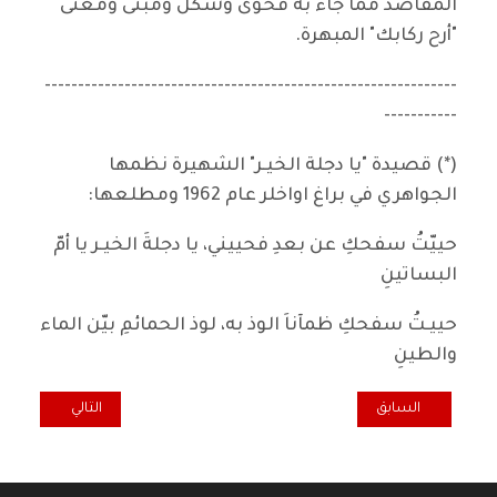
المقاصد مما جاء به فحوى وشكل ومبنى ومعنى
"أرح ركابك" المبهرة.
--------------------------------------------------------------
-----------
(*) قصيدة "يا دجلة الخيـر" الشهيرة نظمها
الجواهري في براغ اواخلر عام 1962 ومطلعها:
حييّتُ سفحكِ عن بعدِ فحييني، يا دجلةَ الخيـر يا أمّ
البساتينِ
حييـتُ سفحكِ ظمآناَ الوذ به، لوذ الحمائمِ بيّن الماء
والطينِ
المقال السابق: بريد سورة الفاتحة
المقال التالي: فه
السابق
التالي