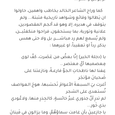
كما وراح الشاعر الخالد يخاطب واهمين، حاولوا
ان يَطالوا وقائع وشواهد تاريخية مثبتة... ولم
يتوقف في هديره، إلا وهو قد ألجم المقصودين،
علانية وتورية، بما يستحقون، فراحوا منكفئيـــن،
ولم يُسمع لهم رد مباشـــــر، بل ولا حتى همس
يذكر، رداً او تعقيباً، او غيرهما :
يا (دجلة الخير) إنّا بعضُ من عَصَرت، كفّ لوى
مِعصميها أيّ معتصر ..
عِفنا لها ناطحاتِ الجوّ فارعـةً، ونازعتنا على
ضَحيانَ مؤتجَر
أغرت بيَ السبعةَ الأعوامَ تَحسَبها، هوجَ العواصف
تُستعدى على الشجر
لم تدرِ أنّ جذوري غيرُ خائسةٍ، كالجِذرِ منها، ولاعُودي
بذي خَور...
يا جازعينَ بأن غامت سماؤهُمُ، وما يزالون في فَينانَ