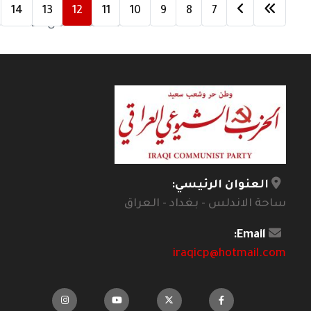
14
13
12
11
10
9
8
7
الصفحة 12 من 20
العنوان الرئيسي:
ساحة الاندلس - بغداد - العراق
Email:
iraqicp@hotmail.com