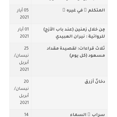
المتكلم ُ في غيره ِ
05 أيار
2021
مِن خلال زمنين (عند باب الأزج)
01 أيار
للروائية : نيران العبيدي
2021
ثلاث قراءات: لقصيدة مقداد
25
مسعود (كل يوم)
نيسان/
أبريل
2021
دخانٌ أزرق
20
نيسان/
أبريل
2021
سراب ُ السماء
14