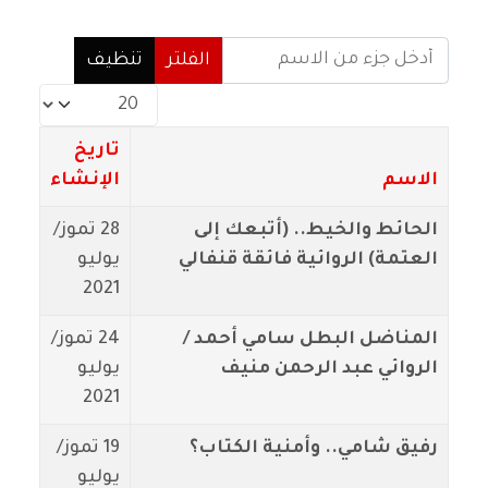
أدخل جزء من الاسم
الفلتر
تنظيف
عدد الإظهارات:
تاريخ
الاسم
الإنشاء
الحائط والخيط.. (أتبعك إلى
28 تموز/
العتمة) الروائية فائقة قنفالي
يوليو
2021
المناضل البطل سامي أحمد /
24 تموز/
الروائي عبد الرحمن منيف
يوليو
2021
رفيق شامي.. وأمنية الكتاب؟
19 تموز/
يوليو