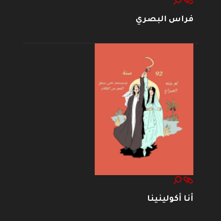
فراس البصري
أنا أكولينينا