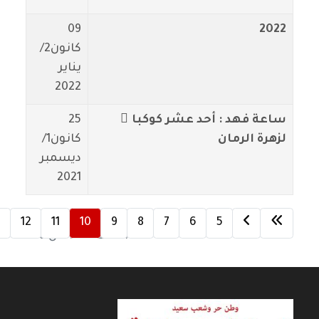
09
2022
كانون2/
يناير
2022
ساعة فهد : أحد عشر كوكبا ً
25
لزهرة الرمان
كانون1/
ديسمبر
2021
3
12
11
10
9
8
7
6
5
الصفحة 10 من 20