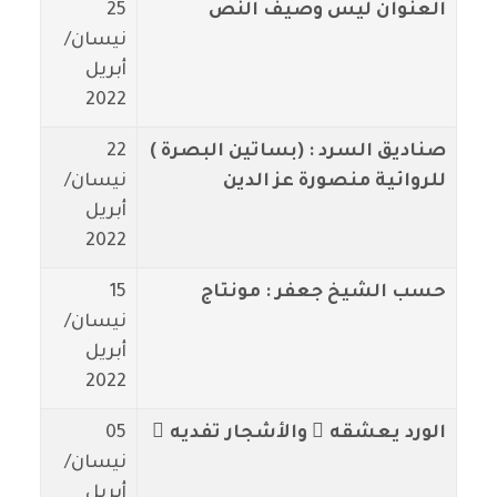
العنوان ليس وصيف النص
25
نيسان/
أبريل
2022
صناديق السرد : (بساتين البصرة )
22
للروائية منصورة عز الدين
نيسان/
أبريل
2022
حسب الشيخ جعفر : مونتاج
15
نيسان/
أبريل
2022
الورد يعشقه ُ والأشجار تفديه ِ
05
نيسان/
أبريل