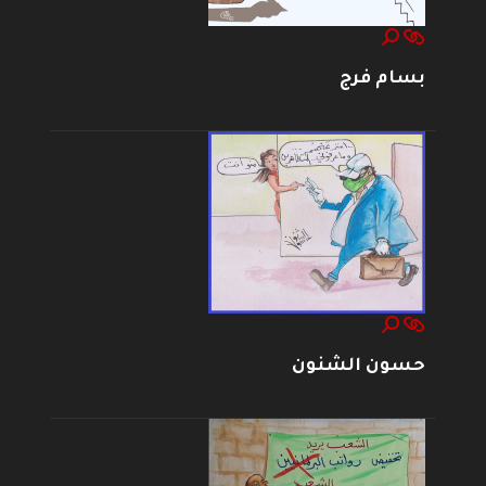
بسام فرج
حسون الشنون