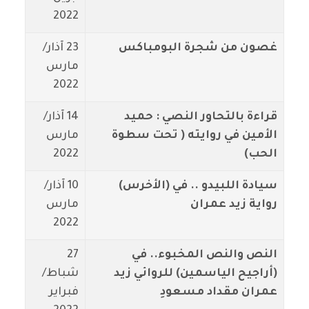
2022
غصون من شجرة البومباكس
23 آذار/
مارس
2022
قراءة بالتحاور النصي : حميد
14 آذار/
الأمين في روايته ( تحت سطوة
مارس
الحب)
2022
سيادة اللبيدو .. في (الأخرس)
10 آذار/
رواية زيد عمران
مارس
2022
النص والنص المخبوء.. في
27
(أراجيح الياسمين) للروائي زيد
شباط/
عمران مقداد مسعودِ
فبراير