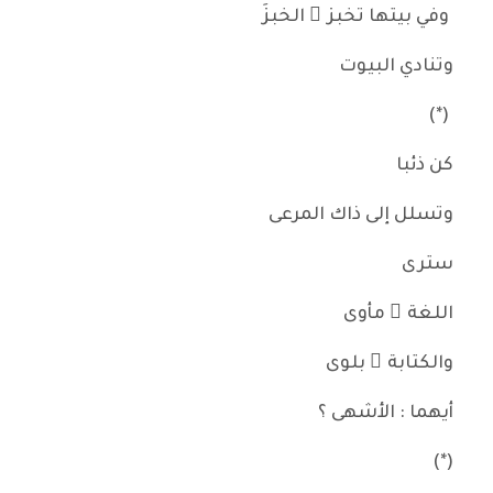
وفي بيتها تخبز ُ الخبزَ
وتنادي البيوت
(*)
كن ذئبا
وتسلل إلى ذاك المرعى
سترى
اللغة َ مأوى
والكتابة َ بلوى
أيهما : الأشهى ؟
(*)