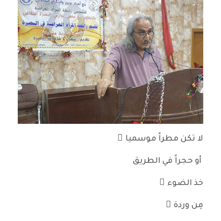
لا تكن مطراً موسميا ً
أو حجراً في الطريق
خذ الضوء َ
مِن وردة ٍ