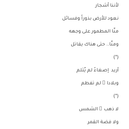
لأننا أشجار
نعود للأرض بذوراً وفسائل
منّا المطمور على وجهه
ومنّا.. حتى هناك يقاتل
(*)
أريد إصغاءً لم يُثلم
وبلادا ً لم تفطم
(*)
لا ذهب َ الشمس
ولا فضة القمر