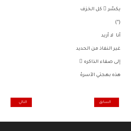
يكسّر ُ كل الخزف
(*)
أنا لا أريد
غير النفاذ من الحديد
إلى صفاء الذاكره ْ
هذه بهجتي الآسرهْ
المقال السابق: البعبع(1) / سلام عمر**
المقال التالي: رحي
السابق
التالي