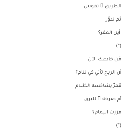
الطريق ُ تقوس
ثم تدوّر
أين المفر؟
(*)
مَن خادعك الآن
أن الريح تأتي كي تنام؟
قمرٌ يشاكسه الظلام
أم صرخة ٌ للبرق
فززت اليمام؟
(*)