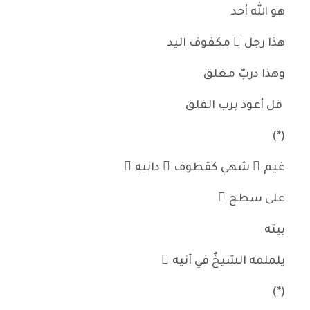
هو الله أحد
هذا رجل ٌ مكفوف اليد
وهذا دربٌ مغلق
قل أعوذ برب الفلق
(*)
غيم ٌ شهي كقطوف ٍ دانيه ْ
على سطح ِ
بيته
يلملمه الشيخٌ في آنيه ْ
(*)