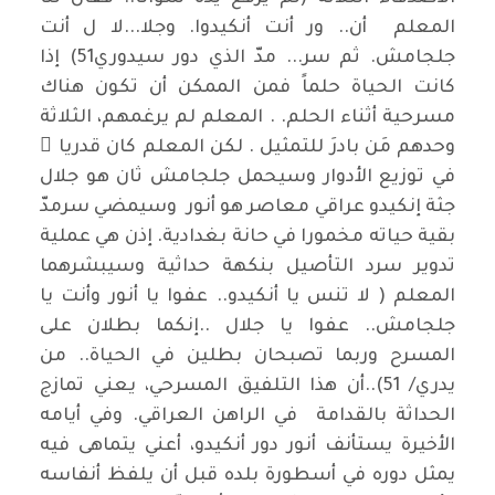
المعلم أن.. ور أنت أنكيدوا. وجلا...لا ل أنت
جلجامش. ثم سر... مدّ الذي دور سيدوري51) إذا
كانت الحياة حلماً فمن الممكن أن تكون هناك
مسرحية أثناء الحلم. . المعلم لم يرغمهم، الثلاثة
وحدهم مَن بادرَ للتمثيل . لكن المعلم كان قدريا ً
في توزيع الأدوار وسيحمل جلجامش ثان هو جلال
جثة إنكيدو عراقي معاصر هو أنور وسيمضي سرمدّ
بقية حياته مخمورا في حانة بغدادية. إذن هي عملية
تدوير سرد التأصيل بنكهة حداثية وسيبشرهما
المعلم ( لا تنس يا أنكيدو.. عفوا يا أنور وأنت يا
جلجامش.. عفوا يا جلال ..إنكما بطلان على
المسرح وربما تصبحان بطلين في الحياة.. من
يدري/ 51)..أن هذا التلفيق المسرحي، يعني تمازج
الحداثة بالقدامة في الراهن العراقي. وفي أيامه
الأخيرة يستأنف أنور دور أنكيدو، أعني يتماهى فيه
يمثل دوره في أسطورة بلده قبل أن يلفظ أنفاسه