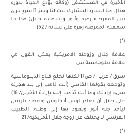
الأخيرة في المستشفى (وكأنه يوّدع الحياة بدوره
هذا). هنا السارد المشارك يبث لنا وجيز َ سردٍ جرى
بين الممرضة زهرة وأنور وبشهادة جلال( هذا ما
سمعته الممرضة زهرة على لسانه / 52)
(*)
علاقة جلال وزوجته الامريكية يمكن القول هي
علاقة دبلوماسية بين
شرق / غرب ./ ص17 لكنها تخلع قناع الدبلوماسية
وتوجعه بقولها القاسي (أنت ذاهب إلى بلد هجرته
بملء إرادتك وها أنت تذهب إليه بإرادة الآخرين/ 18)
على جلال أن يغادر لوس أنجلوس ويقصد باريس
ليأخذ جثة أنور ويعود بها إلى وطنه. الطبيب
الفرنسي لا يختلف عن زوجة جلال الأمريكية/ 21
(*)