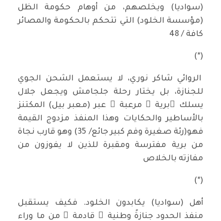
(سواديا) ويخلصهم، من أوهام حكومة الظل
(مؤسسة الخلود) التي تتحكم بالحكومة والمصائر
كافة / 48
(*)
الروائي شاكر نوري، لا يستعمل الشحن الجوي
للجنازة، بل يختار رحلة جلجامش ويجعل جلال
يسلك ُبرية ً مرعبة ً عبر (معبر بيل) المكتنز
بالأساطير والحكايات وهذا المنفذ مزدوج القيمة
فهو(رئة صغيرة وفم كبير جائع/ 35) وهو قارب نجاة
من برية مفترسة ومقبرة للذين لا يفوزون من
مفازته بالخلاص
(*)
أهل (سواديا) يكابدون الخلود. فكيف يستقبل
منفذ الحدود جنازةً وطنية ً قادمة ً من ما وراء