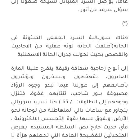
عاما، يواصل السرد المتبادل نسيجه صعودا إلى
سؤال سرمد عن أنور..
(*)
هناك سوريالية السرد الجمعي المبثوثة في
الحانة(أطلقت الحانة لوثة عقلية من الاحاديث
والقصص بحيث تحولت جدران الحانة الاسمنتية
إلى ألواح زجاجية شفافة رقيقة يتفرج علينا المارة
العابرون، يقهقهون ويسخرون ويؤشرون
بأصابعهم إلى عورتنا فيما تبدو وجوه الروّاد
مصبوغة بنور شاحب، تنتابهم غفوة، فتنزل
وجوههم إلى الطاولات. / 65 ) هنا تسريد سوريالي
يتجاور مع ساعات دالي المتهاطلة من لوحاته نحو
الأرض، ويفوق عليها بقوة التجسس الالكترونية ،
فأي حديث خارج نص السلطة المستبدة، يعرض
المتحدثين للفضيحة العامة التي تجعلهم هزأة ً