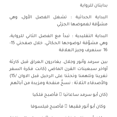
بدايتان للرواية
البداية الحداثية : تشغل الفصل الأول، وهي
مشوّقة لغموضها الجزئي
البداية التقليدية : تبدأ مع الفصل الثاني للرواية،
وهي مشوّقة لوضوحها الحكائي. خلال صفحتي 15-
16 سنعرف وجيز العلاقة
بين سرمد وأنور وجلال. يغادرون العراق قبل كارثة
أواخر سبعينات القرن الماضي (كانت فكرة السفر
تغرينا وتلهمنا وتحثنا على الرحيل قبل الاوان /15)
والأصدقاء الثلاثة : نسخٌ منقحة ومزيدة من آبائهم
(كان أبو سرمد ساعاتيا ً فأصبح فلكيا
وكان أبو أنور فقيها ً فأصبح فيلسوفا