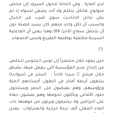
لدى المارة . وفي الحانة تتحول السرود إلى محض
منولوج، فالكل يتكلم ولا أحد يصغي لسواه إذ لم
يكن تبادل الاحاديث سوى ضرب من الخيال
والسبب أن (كل واحد منهم كان يسرد قصته دون
أن يتحمل سماع الآخر/ 68) وهذا يعني أن الفاعلية
السردية مكتفية بوظيفة التفريغ وليس الاصغاء.
(*)
حين يعود جلال منتصراً إلى لوس انجلوس لتخلص
من إلحاح مدير المؤسسة التي يعمل فيها، يضطر
جلال فينتج ُ سردا كاذباً : البشر في (سواديا)
يبلغون أربعة أمتار في الطول، أجسادهم آدمية
ورؤوسهم، وهم يقبضون على الجمر ويسلخون
جلود الأفاعي ويأكلون لحومها وهم يمشون حفاة
على البراكين ولا يحترقون ويرتون من فوهتها ذات
الماء المغلي ألف درجة حرارية والعذراوات يعدن