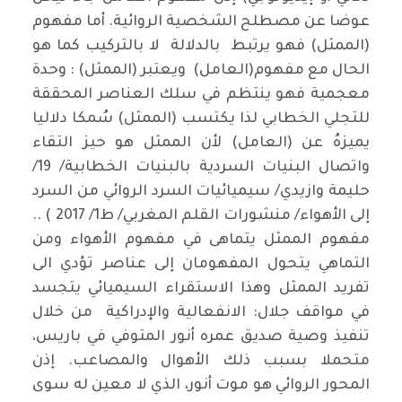
عوضا عن مصطلح الشخصية الروائية. أما مفهوم
(الممثل) فهو يرتبط بالدلالة لا بالتركيب كما هو
الحال مع مفهوم(العامل) ويعتبر (الممثل) : وحدة
معجمية فهو ينتظم في سلك العناصر المحققة
للتجلي الخطابي لذا يكتسب (الممثل) سُمكا دلاليا
يميزهُ عن (العامل) لأن الممثل هو حيز التقاء
واتصال البنيات السردية بالبنيات الخطابية/ 19/
حليمة وازيدي/ سيميائيات السرد الروائي من السرد
إلى الأهواء/ منشورات القلم المغربي/ ط1/ 2017 ) ..
مفهوم الممثل يتماهى في مفهوم الأهواء ومن
التماهي يتحول المفهومان إلى عناصر تؤدي الى
تفريد الممثل وهذا الاستقراء السيميائي يتجسد
في مواقف جلال: الانفعالية والإدراكية من خلال
تنفيذ وصية صديق عمره أنور المتوفي في باريس،
متحملا بسبب ذلك الأهوال والمصاعب. إذن
المحور الروائي هو موت أنور، الذي لا معين له سوى