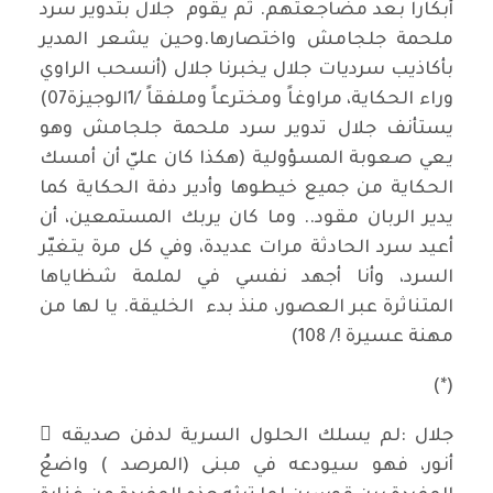
أبكاراً بعد مضاجعتهم. ثم يقوم جلال بتدوير سرد
ملحمة جلجامش واختصارها.وحين يشعر المدير
بأكاذيب سرديات جلال يخبرنا جلال (أنسحب الراوي
وراء الحكاية، مراوغاً ومخترعاً وملفقاً /1الوجيزة07)
يستأنف جلال تدوير سرد ملحمة جلجامش وهو
يعي صعوبة المسؤولية (هكذا كان عليّ أن أمسك
الحكاية من جميع خيطوها وأدير دفة الحكاية كما
يدير الربان مقود.. وما كان يربك المستمعين، أن
أعيد سرد الحادثة مرات عديدة، وفي كل مرة يتغيّر
السرد، وأنا أجهد نفسي في لملمة شظاياها
المتناثرة عبر العصور، منذ بدء الخليقة. يا لها من
مهنة عسيرة !/ 108)
(*)
جلال :لم يسلك الحلول السرية لدفن صديقه ُ
أنور، فهو سيودعه في مبنى (المرصد ) واضعُ