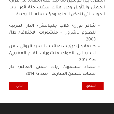
المفردة بين قوسين لما تبثه هذه المفردة من غزارة
المعنى والتأويل ومن هناك ستبث جثة أنور آيات
الموت التي تنقض الخلود ومؤسسته ُ الرهيبة ..
شاكر نوري/ كلاب جلجامش/ الدار العربية
للعلوم ناشرون – منشورات الاختلاف/ ط1/
2008
حليمة وازيدي/ سيميائيات السرد الروائي – من
السرد إلى الأهواء/ منشورات القلم المغربي/
ط1/ 2017
مقداد مسعود/ زيادة معنى العالم/ دار
ضفاف للنشر/ الشارقة – بغداد/ 2014
المقال السابق: إلى أحلى رمان/ حمه سعيد حسن
المقال التالي: (
السابق
التالي