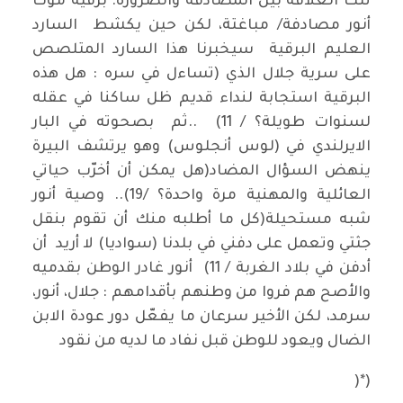
تلك العلاقة بين المصادفة والضرورة. برقية موت
أنور مصادفة/ مباغتة، لكن حين يكشط السارد
العليم البرقية سيخبرنا هذا السارد المتلصص
على سرية جلال الذي (تساءل في سره : هل هذه
البرقية استجابة لنداء قديم ظل ساكنا في عقله
لسنوات طويلة؟ / 11) ..ثم بصحوته في البار
الايرلندي في (لوس أنجلوس) وهو يرتشف البيرة
ينهض السؤال المضاد(هل يمكن أن أخرّب حياتي
العائلية والمهنية مرة واحدة؟ /19).. وصية أنور
شبه مستحيلة(كل ما أطلبه منك أن تقوم بنقل
جثتي وتعمل على دفني في بلدنا (سواديا) لا أريد أن
أدفن في بلاد الغربة / 11) أنور غادر الوطن بقدميه
والأصح هم فروا من وطنهم بأقدامهم : جلال، أنور،
سرمد، لكن الأخير سرعان ما يفعّل دور عودة الابن
الضال ويعود للوطن قبل نفاد ما لديه من نقود
(*(