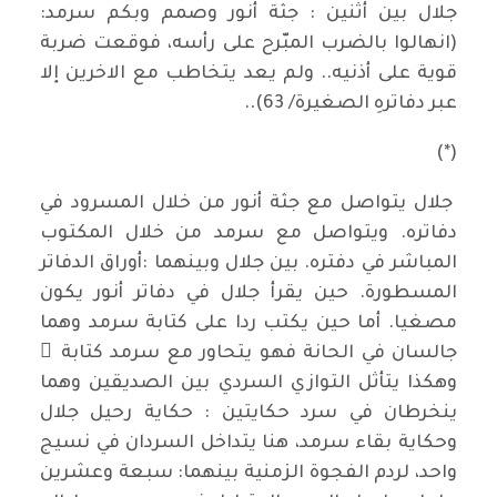
جلال بين أثنين : جثة أنور وصمم وبكم سرمد:
(انهالوا بالضرب المبّرح على رأسه، فوقعت ضربة
قوية على أذنيه.. ولم يعد يتخاطب مع الاخرين إلا
عبر دفاترهِ الصغيرة/ 63)..
(*)
جلال يتواصل مع جثة أنور من خلال المسرود في
دفاتره. ويتواصل مع سرمد من خلال المكتوب
المباشر في دفتره. بين جلال وبينهما :أوراق الدفاتر
المسطورة. حين يقرأ جلال في دفاتر أنور يكون
مصغيا. أما حين يكتب ردا على كتابة سرمد وهما
جالسان في الحانة فهو يتحاور مع سرمد كتابة ً
وهكذا يتأثل التوازي السردي بين الصديقين وهما
ينخرطان في سرد حكايتين : حكاية رحيل جلال
وحكاية بقاء سرمد، هنا يتداخل السردان في نسيج
واحد، لردم الفجوة الزمنية بينهما: سبعة وعشرين