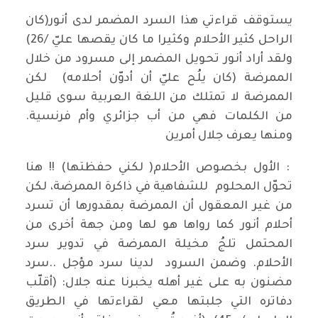
يستوقف قراءتي هذا السرد المضمر لدى أنور(كان
الراحل كثير الأحلام وكثيرا ما كان يقصها عليّ /26)
ولقد أراد أنور تحويل المضمر إلى مسرود من خلال
الممرضة (كان يلُح عليّ أن أدوّن أحلامه) لكن
الممرضة لا تمتلك من اللغة العربية سوى قليل
من الكلمات فهي من أب جزائري وأم فرنسية.
ومنها يعرف جلال أمرين
: الأول بخصوص الأحلام( لكني حفظتها) !! هنا
تحوّل المحلوم للشفاهية في ذاكرة الممرضة، لكن
من غير المعقول أن الممرضة بمقدورها أن تسرد
أحلام أنور كما رواها هو لها ومن جهة أخرى من
المحتمل تلجُ مخيلة الممرضة في تدوير سرد
الأحلام. وضمن السرود لدينا سرد مؤجل ..سرد
مضنون به على غير أهله يخبرنا عنه جلال: (أقلّب
دفاتره التي جلبتها معي لقراءتها في الطريق