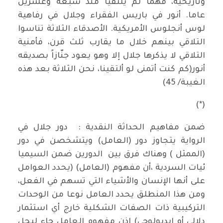
وتاريخية، فهما لم يلتقيا منذ سبعة وعشرين
عاما. أنور في باريس الفقراء وجلال في رفاهية
لوس أنجلوس الأمريكية. الأصدقاء الثلاثة تناسوا
التلاقي بينهم خلال ما يقارب ثلث قرن، فأمنية
التلاقي لا يذكرها جلال إلا وهو يعود جنّازاً بصديقه
أنور(كم كنت أتمنى لو ألتقينا، نحن الثلاثة بعد هذه
الغيبة/ 45)
(*)
ضمن مفاهيم الحداثة النقدية : دور جلال في
الرواية يتجاوز دور (العامل) ويتشخصن في دور
(الممثل ) وهناك فرق بين الدورين ضمن السيميا
ئيات السردية ،أن مفهوم (العامل) (يحدد العوامل
على أنها الإنسان والأشياء التي تسهم في الفعل،
ومن هذا المنطلق يحدد العامل نوعا من الوحدات
التركيبية ذات الصفات الشكلية خارج أي استثمار
دلالي أو إيديولوجي) إذن مفهوم العامل جاء ليحل