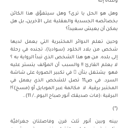
وثلثاه إله
وهل هو الحل يا ترى؟ وهل سيتفوّق هذا الكائن
بخصائصه الجسدية والعقلية على الآخرين، بل هل
يمكن أن يعيش سعيداً؟
وحين تعلم الدوائر المختبرية التي يعمل لديها
شخص من بلاد الخلود (سواديا)، تجنده في رحلة
إلى بلده. من هو هذا الشخص الذي تبدأ الرواية به ؟
لا يعلم القارئ !! والسبب أن المؤلف يتستر عليه
فهو يشتغل بتأن ٍ في تكبير الصورة على شاشة
السرد. في ص11 تصل للشخص الذي يعمل في
المختبر برقية. لا مكالمة عبر الموبايل أو (مسج)؟!
البرقية :(مات صديقك أنور صباح اليوم../ 11)..
(*)
بينه وبين أنور ثلث قرن وفاصلتان جغرافيّة