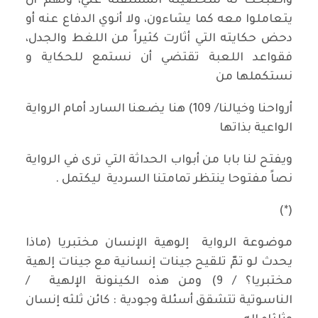
وأصبحت له شخصيته المستقلة عني، ولهم أن
يتعاملوا معه كما يشاءون، ولا أنوي الدفاع عنه أو
دحض حكايته التي أثارت كثيراً من اللغط والجدل،
فقواعد اللعبة تقتضي أن نستمع للحكاية و
نستكملها من
أرواحنا وخيالنا/ 109) هنا يضعنا السارد أمام الرواية
الواعية بذاتها
ويفتح لنا بابا من أبواب الحداثة التي ترى في الرواية
نصاً مفتوحا ينتظر تمامتنا السردية ليكتمل .
(*)
موضوعة الرواية إلوهية الإنسان مختبريا (ماذا
يحدث لو تمّ تلقيح جينات إنسانية مع جينات إلهية
مختبريا؟ / 9) ومن هذه الكينونة الإلهية /
الناسوتية تتشقق أسئلة وجودية : كائن ثلثه إنسان