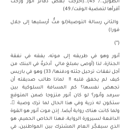
الطويل../ 45)..(أخرجتُ بعض دفاتر أنور ورحت
أقرأها لتمضية الوقت/ 49)
والثاني رسالة التوصية(لو متُّ أرسليها إلى جلال
فورا)
(*)
أنور وهو في طريقه إلى موته، يفقه في نفقة
الجنازة، لذا (أوصى بمبلغ مالي أدخرهُ في البنك من
أجل نفقات ترحيل جثته ودفنها/ 33) وهو في باريس
كيف لم يخفق قلبه !! لماذا طالب صديقته أن
تجهض نفسها؟ كم المسافة السلوكية بين
سرمد وأنور؟ لو كان أنور متزوجا ضمن المتوقع
ستكون له ذرية وفي هذا الحال لما ترك وصية ً،
ولما كانت هناك رواية أيضا. إذن موت أنور هو القوة
الدافعة لسيرورة الرواية، فهذا الخاص الحميم، هو
الذي سيفجّر العام المشترك بين المواطنين، في