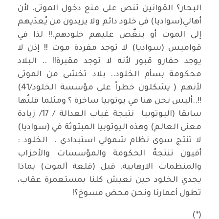
البحار؟ القوانين تنص على منع دخول الموتى، لأن
أهالي(سواديا) في خلود دائم ولا يريدون من يُعدَيهم
إلى الموت أو ينغّص عليهم خلودهم.!! لذا في
قواميس (سواديا) لا توجد مفردة موت !! إذن لا
يوجد حفارو قبور لأنه لا توجد مقبرة!! .. البلاد
محكومة بسأم الخلود.. بلاد تخشى من الموتى
لأنهم ( يشكلون خطراً على مؤسسة الخلود/41)
!!..أليس نحن هنا في يوتوبيا ساخرة ؟ ومثلما قلتُها
سابقا (اليوتوبيا نتيجة غياب العدالة / 17/ زيادة
معنى العالم) وهذه اليوتوبيا المبثوثة في (سواديا)
لا تنتج سوى نظام شمولي استبدادي . الخلود :
أفيون تنتجهُ الحكومة والمؤسسات والأحزاب
والمنظمات الارهابية، قبل (قلعة آلموت) بماذا
يجدي الخلود حين نعيش كلنا بمستعمرة عقاب،
تطول أعمارنا ونحن محض مسوخ؟!
(*)