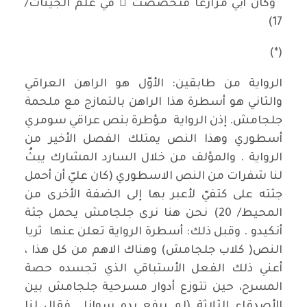
وكان أبي مزارعا فتخصصت ُ في علم الجينات/
17)
(*)
الرواية من طابقين: الأوّل هو الراهن العراقي
والثاني هو أسطرة هذا الراهن بالتمازج مع ملحمة
جلجامش. إذن الرواية مؤطرة بنص عراقي سومري
أسطوري وهذا النص يمتلك الفصل الأخير من
الرواية . والمؤلف من خلال السارد المشارك يبثُ
لنا شفرات من النص الاسطوري (كان عليّ أن أحمل
جثته على كتفيّ لأعبر بها إلى الضفة الأخرى من
المحيط/ 20) نحن هنا نرى جلجامش يحمل جثة
أنكيدو . وقبل ذلك: أسطرة الرواية تعلن عنها ثريا
النص( كلاب جلجامش) وهناك الاهم من كل هذا ،
أعني ذلك الفعل الأستباقي الذي تجسده حصة
المسرح، حين تتوزع أدوار مسرحية جلجامش بين
الأصدقاء الثلاثة (لم يرفع يده سوانا.. فقال لنا