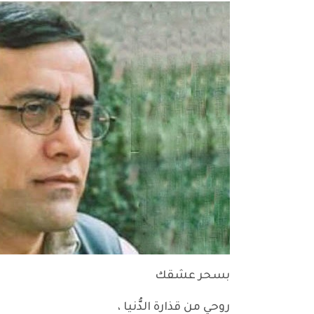
بسحر عشقك
روحي من قذارة الدُّنيا ،