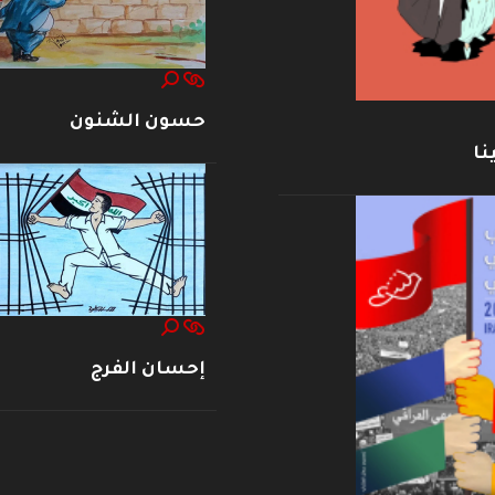
حسون الشنون
نا
إحسان الفرج