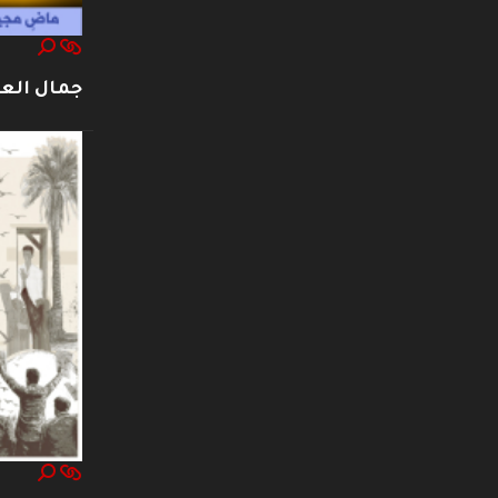
جمال العت