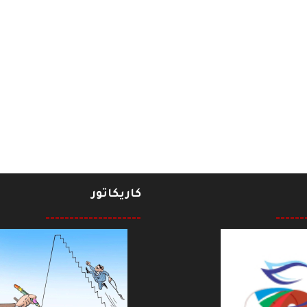
وتُ الخالدونَ بكل فــجٍ، ويستعصي على الموتِ الخلودُ
كاريكاتور
--------------------
------