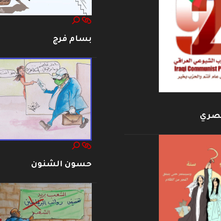
بسام فرج
بصري
حسون الشنون