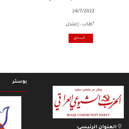
24/7/2022
*طاب ، إعتدل.
المقال السابق: ربـع قرن على رحيل الجواهري العظيم ... يم
السابق
بوستر
--------------
العنوان الرئيسي: