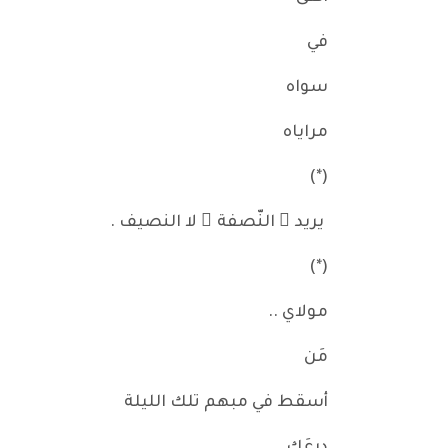
في
سواه
مراياه
(*)
يريد ُ النّصفة َ لا النصيف .
(*)
مولاي ..
مَن
أسقط في مبهم تلك الليلة