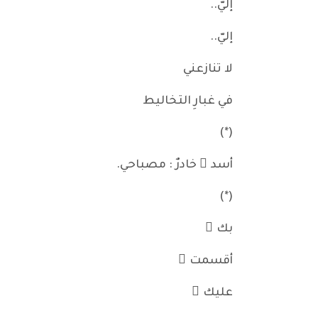
إليّ..
إليّ..
لا تنازعني
في غبارِ التخاليط
(*)
أسد ٌ خادرٌ : مصباحي.
(*)
بك َ
أقسمت ُ
عليك َ