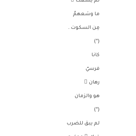
لم يسَعك َ
ما وسَعهمُ
مِن السكوت .
(*)
كانا
فرسيّ
رهان ٍ
هو والزمان
(*)
لم يبق للضرب