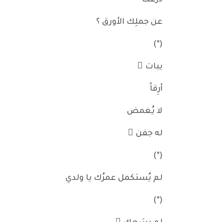
درعَك
عن جملِك الأورق ؟
(*)
يبات ُ
أرِقاً
لا يُغمض
له جفن ٌ
(*)
لم يُستكمل عمرُك يا ولدي
(*)