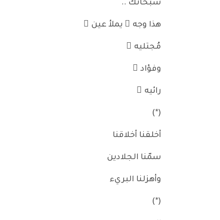
سُبحانَك ..
هذا وجه ٌ يملأ عين َ
مُجتليه ِ
وفؤاد َ
رائيه ِ
(*)
أخلقنا أخلاقنا
سمّنا الجلادين
وأهزلنا البريء
(*)