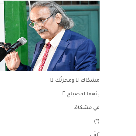
مَشكَاك َ ومَحزنُك َ
بثهما لمصباح ٍ
في مشكاة.
(*)
ألفَى