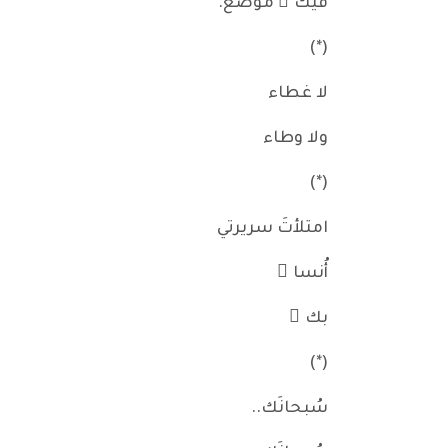
فيك َ موضع.
(*)
لا غطاء
ولا وطاء
(*)
امتلأتَ سريرتي
أُنسا ً
بك َ
(*)
سُبحانَك..