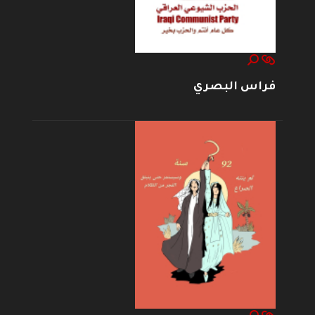
فراس البصري