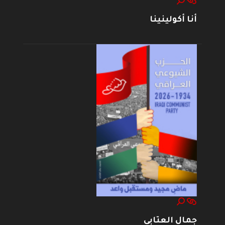
أنا أكولينينا
جمال العتابي