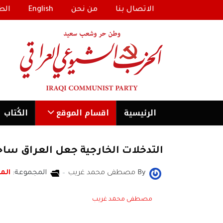
الاتصال بنا
من نحن
English
الط
الرئیسية
اقسام الموقع
الكُتاب
التدخلات الخارجية جعل العراق ساح
By
مصطفى محمد غريب
المجموعة:
المن
مصطفى محمد غريب