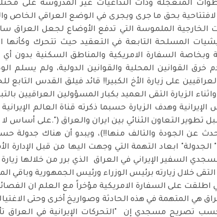
وات المتعجلة وذات التداعيات غير المدروسة على مخ
الافتتاحية بحق ما جرى ويجرى في الوضع العراقي الخاص وال
خارجية الملموسة التي تدفع الأوضاع لجعل العراق ساحة 
يليشيات المسلحة التابعة في التعقيد حيث تتحرك وكأنها
 وبخاصة السفارة الامريكية والمناطق السكنية بدون أي
م خرق القوانين المحلية والقوانين الدولية، ولم يسلم الو
لعراقيين على زيارة الأخ الكبير!! قائد فيلق القدس التابع ل
لعاصمة بغداد في 24 / كانون الأول / 2020 واثناء الزيارة التقى العميد بكبار المسؤولي
رانية وهدف الزيارة حسبما ذكرته قناة العالم الإيرانية ( ك
 تطوير التعاون الثنائي بين ايران والعراق (".على أساس لا يو
ية ولن نتحدث عن الجودة والتالف منها!!)، ويبدو أن هناك جدولة
" الجدولة" ابعاد التهمة التي وجهت اليها من قبل الإدارة ا
جدي السفير الإيراني في العراق الذي برر من خلالها زيارة
يعاً" التقى خلال زيارته برئيس الوزراء ورئيس الجمهورية وبا
تي اطلقت على السفارة الامريكية مؤخراً مع العلم ان الفصائ
8 ) ميليشيات في العراق هي المتهمة في هذه الحادثة وصواريخ أخرى وح
وحسب تصريح مسجدي إن "التحركات الإيرانية في العراق ت