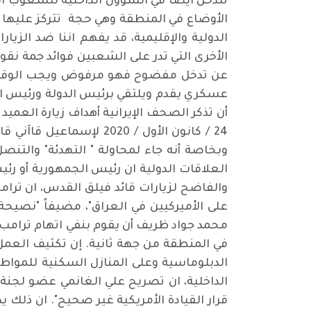
تتدخل ايضاً في الشؤون الداخلية للشعوب الأ
الأوضاع في المنطقة وهي حجة تتركز عليها 
الدولية والإقليمية، قد يفهم اننا ضد الزيا
الأخرى التي تدر على الشعبين فوائد جمة نقول 
عن تدخل مفضوح فهو مرفوض ويجب الوقوف ب
عسكري يقدم ويلتقي برئيس الدولة ورئيس ال
أن تذكر الصحف الإيرانية أهداف زيارة العميد
24 / كانون الأول / 020
وبخاصة أنه جاء لمحاولة " التهدئة" والت
العلاقات الدولية ان رئيس الجمهورية أو رئ
والفاضح لزيارات قائد فيلق القدس، ان ترام
على الأميركيين في العراق"، مضيفاً "نصيحة 
محمد جواد ظريف أن يقوم بنفي اتهام ترامب 
في المنطقة من جهة ثانية. إن تكثيف العمل
الدبلوماسية وعلى المنازل السكنية للمواط
الداخلية، ان تصريح علي الغانمي عضو لجنة 
قرار القيادة الأمريكية غير صحيح". ان ذل