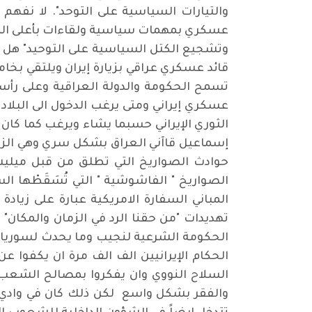
والتيارات السياسية على التوحد". لا نفهم م
عسكري بمهمات سياسية ولقاءات بأعلى المس
وتشجيع الكتل السياسية على التوحيد" هل 
قائد عسكري عراقي بزيارة إيران ويلتقي بخا
تسمح الحكومة والدولة العراقية وعلى رأس
عسكري إيراني ومتى يرغب الدخول الى البلاد
الثوري الإيراني حسبما يشاء ويرغب كما كان س
حوادث الصواريخ التي تطلق من قبل ميليشي
الصواريخ " الفاشوشية " التي تُسَقَطْها
المباني السفارة الامريكية عبارة على زياد
تهديدات "من حقنا الرد في الزمان والمكان" 
الحكومة الشرعية لنجيب وما يحدث لسوريا ونس
الحكام الإيرانيين الف الف مرة ان يكفوا 
السلاح النووي وان يفكروا بمصالح الشعب 
والفقر بشكل واسع لكن ذلك كان في وادي وما