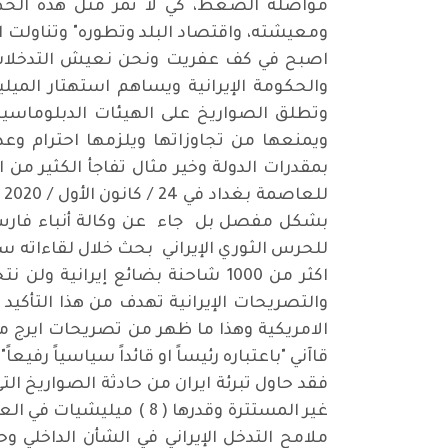
مواصلة الضغط، كي لا تمر مثل هذه الخط
ومعيشته، واقتصاد البلد وتطوره" وتناولت 
اصبح في كف عفريت ونحن نعيش التدخلات ال
والحكومة الإيرانية ويساهم استهتار الم
وتطلق الصواريخ على الهيئات الدبلوماسية
ويمنعها من تجاوزاتها ويلزمها احترام وعد
بمقدرات الدولة وخير مثال تفاجأ الكثير من ا
ل
بشكل مفصل بل جاء عن وكالة أنباء فارس الإي
للحرس الثوري الإيراني بحث خلال لقاءاته سبل
اكثر من 1000 شاحنة بضائع إيران
والتصريحات الإيرانية تهدف من هذا التأكيد 
الامريكية وهذا ما ظهر من تصريحات ايرج مس
قاآني "باعتباره رئيساً او قائداً سياسياً رف
فقد حاول تبرئة ايران من حادثة الصواريخ ال
غير المستترة وقدرها ( 
ملامح التدخل الإيراني في الشأن الداخلي 