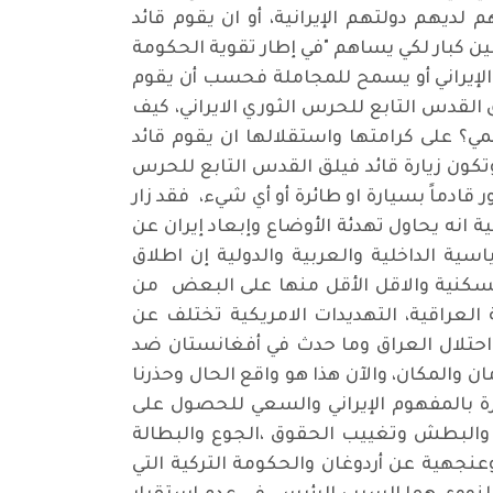
م لديهم دولتهم الإيرانية، أو ان يقوم قائد
كبار لكي يساهم "في إطار تقوية الحكومة
لإيراني أو يسمح للمجاملة فحسب أن يقوم
القدس التابع للحرس الثوري الايراني، كيف
؟ على كرامتها واستقلالها ان يقوم قائد
تكون زيارة قائد فيلق القدس التابع للحرس
قادماً بسيارة او طائرة أو أي شيء، فقد زار
نية يوم الخميس 24 / 12 / 2020 وقيل عن الزيارة الثانية انه يحاول تهدئة الأوضاع وإبعاد إيران عن
ة الداخلية والعربية والدولية إن اطلاق
لسكنية والاقل الأقل منها على البعض من
 العراقية، التهديدات الامريكية تختلف عن
ها احتلال العراق وما حدث في أفغانستان ضد
 والمكان، والآن هذا هو واقع الحال وحذرنا
رة بالمفهوم الإيراني والسعي للحصول على
 والبطش وتغييب الحقوق ،الجوع والبطالة
عنجهية عن أردوغان والحكومة التركية التي