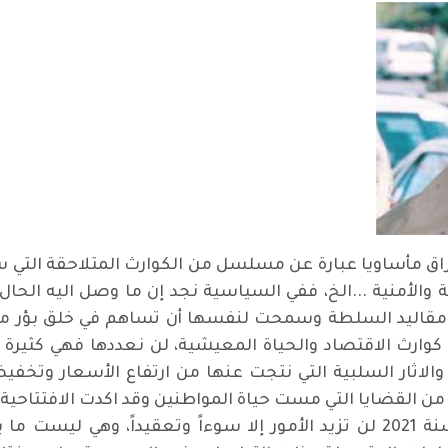
اق مأساويا عبارة عن مسلسل من الكوارث المتلاحقة التي
 والأمنية ...الخ، ففي السياسية نجد إن ما وصل اليه ال
 مقاليد السلطة وسمحت لنفسها أن تساهم في خلق بؤر من ا
ا كوارث الاقتصاد والحياة المعيشية، لن نعددها فهي كثيرة 
والاثار السلبية التي نتجت عنها من ارتفاع الأسعار وتخف
 من القضايا التي مست حياة المواطنين وقد اكدت الافتتاحية 
أو في طريقها عند إقرار الموازنة العامة لسنة 2021 لن تزيد الأمور إلا سوءاً