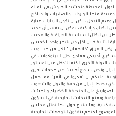
 النووي هما السبب الرئيسي في عدم استقرار
 الدول المحيطة وتحشيد الجيوش في المياه
 وعديدة منها الواردات والصادرات والمنافع
ل وعدم التدخل ، لكن أن تكون الزيارات عبارة
لكبار، وإلا كيف يمكن أن يفسر أن عميد
ظر بين الكتل السياسية العراقية والعجيب
زيارة الثانية خلال اقل من شهر واحد الخميس
ليل على أن أرض العراق "خانجغان " لكل من هب ودب
سكري أمريكي مفاجئ، حتى البرتوكولات في
 الدولة الأخرى، لكنه التدخل غير المستور
من إيران ونحن نسمع أحاديث عن هجمات أخرى
ولية. عليكم أن تفكروا في الأمر". مما جعل
 الذي يحيط بإيران من جهة والدول والشعوب
 الصواريخ على المنطقة الخضراء والهيئات
اقية ويمنع التدخلات الخارجية في الشؤون
اسية كبيرة، وما يشاع حول أنها تمثل مجلس
الموضوع لكنهم ينفذون التوجهات الخارجية