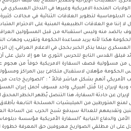
خرى. التهديدات الإيرانية وتصدير السلاح بما فيها البرنامج
الولايات المتحدة الامريكية وغيرها في التدخل العسكري في
رات الدبلوماسية لتطوير العلاقات الثنائية في مجالات كثيرة
لا إننا مع العلاقات الطبيعية المبنية على الاحترام المتباد
الضد منه وليس استقباله من قبل المسؤولين العراقيين ا
حكومة هكذا لأنه يريد مساعدة الحكومة وتقريب وجهات الن
 العسكري بينما يذكر الخبر بخجل في الاعلام العراقي، إن ال
2 لإسماعيل قاآني قائد فيلق القدس التابع للحرس الثوري ما هو إلا د
نصل من مسؤولية قصف السفارة الامريكية خوفاً من هجوم ع
يس الحكومة مؤهلان لاستقبال متكافئ بين المراكز ومسؤوليات
ب الأمريكي أتهم بشكل مباشر قائلاً " : "الصواريخ جاءت 
ودية لإيران إذا قُتل أميركي واحد فسوف أحمل إيران المسؤ
لإيران عن حادثة السفارة، هذا التنصل يُظهر الخطر المحدق
 لمنع المتورطين من الميليشيات المسلحة التابعة بأطلاق
نين وتقديمهم للعدالة سيدفع شبح الحرب عن الساحة العر
الأمن والدفاع النيابية "السفارة الأمريكية مؤسسة دبلوم
ك يدل على ان مطلقي الصواريخ معروفين حق المعرفة خطورة 