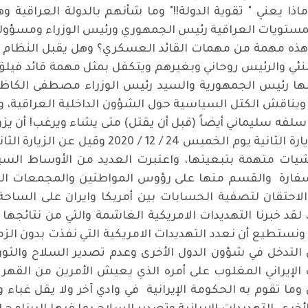
اذا يعني " تقوية الدولة!!" وما شأنهم بالدولة العراقية وه
تويات العراقية رئيس الجمهوري ورئيس الوزراء ومسؤولين 
هذه مهمة من مهمات القائد العسكري؟ وهل يقبل النظام ا
منئي والرئيس روحاني وبغيرهم ويتكفل بمثل مهمة قائد فيلق 
ها رئيس الجمهورية والسيد رئيس الوزراء مصطفى الكاظمي
 ويناقش الكتل السياسية حول الشؤون الداخلية العراقية، و
لفه سليماني أيضاً (قبل أن يقتل) متى يشاء ويرغب! أن يزور 
إسماعيل قاآني العراق بشكل سري وهي الزيارة الثا
ات متهمة بتبعيتها، واعتبرت العديد من الأوساط السياسي
 السفارة والقسم منها على رؤوس المواطنين والمجمعات ا
ة الاحتقان لتصفية الحسابات بين أمريكا وايران على الساحة
، لقد خبرنا التهديدات الامريكية الغاشمة والتي من نتائج
تطيع أن نعدد التهديدات الامريكية التي نفذت بدون الزمان
عن التدخل في شؤون الدول الأخرى وعدم تصدير السلاح والثو
الإيراني المغلوب على أمره الذي يعيش الأمرين من القهر
 تقوم به الحكومة الإيرانية في وادي آخر ولا يقل غباء و