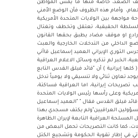
تلف الصعد، خاصة منها ما يمس المواطن
عام، وأمام هذه الظروف فأن الوضع الأمني
مواجهة بين الولايات المتحدة الأمريكية
 السلطة الحقيقية، تعتقل وتخطف وتغتال
 رادع او موقف مضاد يطبق بحقها القانون
ضع الداخلي من التدخلات الخارجية والعبث
لحرس الثوري الإيراني العميد إسماعيل قاآني
ن العراقيين بالتبعية، الخبر لم تذكره وسائل الاعلام العراقية
لها إيرانية ) أن "قائد فيلق القدس التابع
جد تعاون ثنائي ولا تنسيقي ولا يومياً تدخل
 حسب تصريحات إيرانية، اما العراقية فساكتة،
لأمريكية وعلى رأسها رئيس الولايات المتحدة
 قائد فيلق القدس فقال " "العميد إسماعيل
قي المسؤولين العراقيين"ولم يكتف مسجدي بهذا
ل المسلحة العراقية التابعة لإيران الظاهرة
تى الاغتيالات، كما كانت التصريحات تحمل البعض من
أتي في إطار تقوية الحكومة وتشجيع الكتل