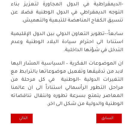
-الديمقراطية في الدول المجاورة لتعزيز بناء
التوجه الديمقراطي في الدول الوطنية فضلا عن
تنسيق الكفاح المناهضة للتبعية والتهميش.
سابعاً--تطوير التعاون الدولي بين الدول الإقليمية
استنادا الى احترام سيادة البلاد الوطنية وعدم
التدخل في شؤنها الداخلية.
ان الموضوعات الفكرية – السياسية المشار اليها
لابد من تدقيقها وتفعيل موضوعاتها بالترابط مع
التغيرات الدولية -الوطنية في كل مرحلة من
مراحل التطور الرأسمالي استناداً الى ان عالمنا
المعاصر يتمتع بسرعة تطوره وانتقال تناقضاته
الوطنية والدولية من شكل الى اخر.
المقال السابق: جريمة أغتيال الدكتور هشام الهاشمي ضحية صراع الدولة و
المقال التالي: ال
السابق
التالي