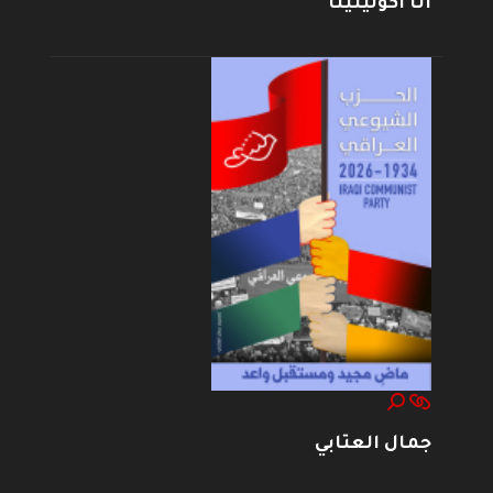
أنا أكولينينا
جمال العتابي