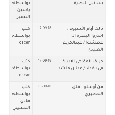
بساتين البصرة
بواسطة:
ياسين
النصير
17-09-18
ثالث أيام الأسبوع..
كتب
احذروا البصرة اذا
بواسطة:
عطشت! / عبدالكريم
oscar
العبيدي
17-09-18
خريف المقاهي الادبية
كتب
في بغداد / عدنان منشد
بواسطة:
oscar
16-09-18
من أوسلو.. قلق
كتب
الحصيري
بواسطة:
هادي
الحسيني