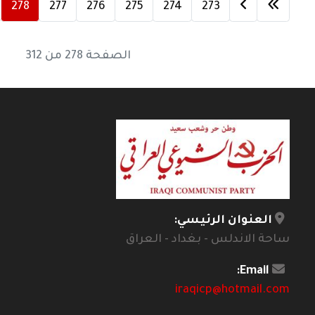
278
277
276
275
274
273
الصفحة 278 من 312
العنوان الرئيسي:
ساحة الاندلس - بغداد - العراق
Email:
iraqicp@hotmail.com