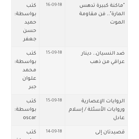
16-09-18
"ماكنة كبيرة تدهس
كتب
المارة".. فن مقاومة
بواسطة:
الموت
حميد
حسن
جعفر
15-09-18
ضد النسيان.. دينار
كتب
عراقي من ذهب
بواسطة:
محمد
علوان
جبر
15-09-18
الروايات الإعصارية
كتب
وروايات الأسئلة / إسلام
بواسطة:
عادل
oscar
14-09-18
قصيدتان إلى
كتب