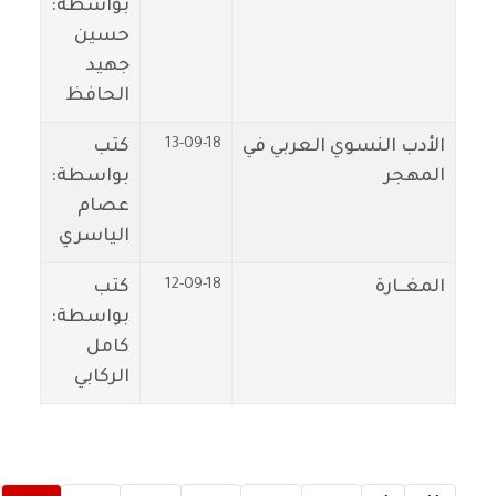
بواسطة:
حسين
جهيد
الحافظ
13-09-18
الأدب النسوي العربي في
كتب
المهجر
بواسطة:
عصام
الياسري
12-09-18
المغــارة
كتب
بواسطة:
كامل
الركابي