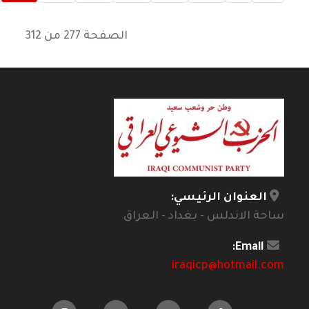
الصفحة 277 من 312
العنوان الرئيسي:
ساحة الاندلس - بغداد - العراق
Email:
iraqicp@hotmail.com