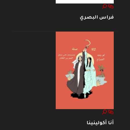
فراس البصري
أنا أكولينينا