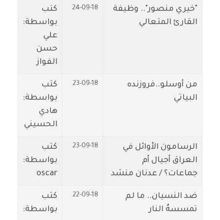
24-09-18
"خيري منصور".. وظيفة
كتب
القارئ المتعالي
بواسطة:
علي
حسن
الفواز
23-09-18
من أوسلو..فروزنده
كتب
البياتي
بواسطة:
هادي
الحسيني
23-09-18
الرسامون الأوائل في
كتب
العراق أجيال أم
بواسطة:
جماعات؟ / عدنان منشد
oscar
22-09-18
ضد النسيان.. ما لم
كتب
تمسسهُ النار
بواسطة: