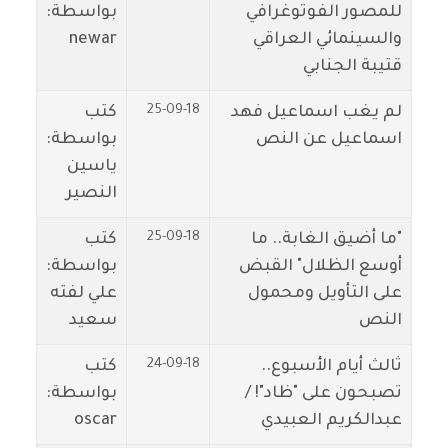
للمصور الفوتوغرافي
بواسطة:
والسينمائي العراقي
newar
قتيبة الجنابي
25-09-18
لم يغب اسماعيل فهد
كتب
اسماعيل عن النص
بواسطة:
ياسين
النصير
25-09-18
"ما أضيق الغابة.. ما
كتب
أوسع الظلال" القبض
بواسطة:
على التأويل ومحمول
علي لفته
النص
سعيد
24-09-18
ثالث أيام الأسبوع..
كتب
تصبحون على "ظاد"! /
بواسطة:
عبدالكريم العبيدي
oscar