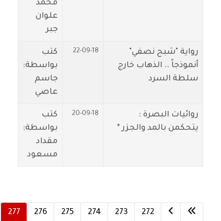
محمد
علوان
جبر
22-09-18
رواية "شبح نصفي"
كتب
أنموذجاً .. الذهاب خارج
بواسطة:
سلطة السرد
جاسم
عاصي
20-09-18
روائيات البصرة :
كتب
يتحكمن بالمد والجزر *
بواسطة:
مقداد
مسعود
277
276
275
274
273
272