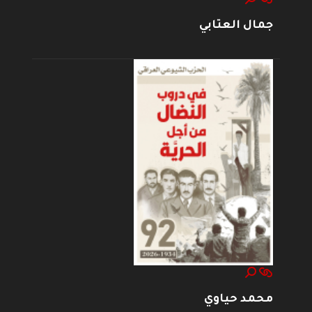
جمال العتابي
محمد حياوي