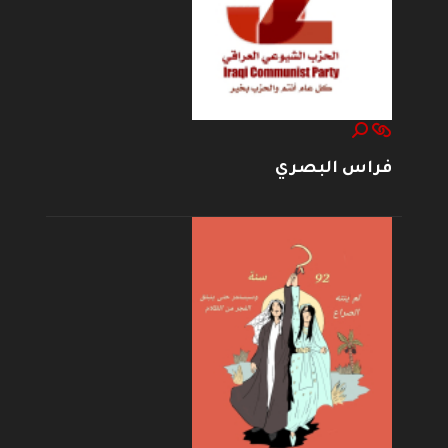
فراس البصري