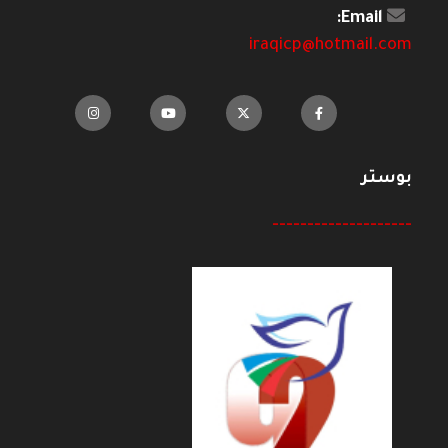
Email:
iraqicp@hotmail.com
بوستر
--------------------