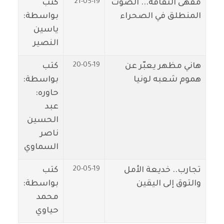
21-05-19
مقهى الثقافة... الصوت
كتب
المنطلق في الصحراء
بواسطة:
ياسين
النصير
20-05-19
هاني مظهر يعبّر عن
كتب
هموم شعبه لونيا
بواسطة:
حاوره:
عبد
الحسين
ناصر
السماوي
20-05-19
تجارب.. خديعة الأمل
كتب
والتوق إلى اليقين
بواسطة:
محمد
حياوي