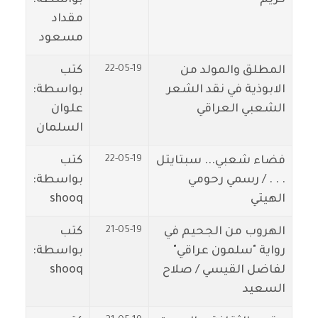
مقداد
مسعود
22-05-19
المطلق والمولد من
كتب
الابوذية في نقد الشعر
بواسطة:
الشعبي العراقي
علوان
السلمان
22-05-19
فضاء شعبي... سبتايتل
كتب
. . . / رسمي رحومي
بواسطة:
الهيتي
shooq
21-05-19
الهروب من الجحيم في
كتب
رواية "سلمون عراقي"
بواسطة:
لفاضل القيسي / صلاح
shooq
السعيد