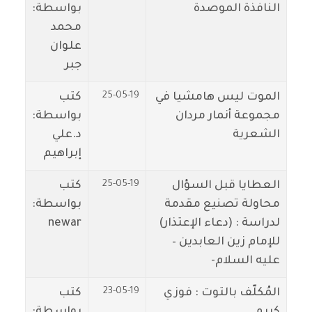
النافذة الموصدة
بواسطة:
محمد
علوان
جبر
25-05-19
الموت ليس هامشيا في
كتب
مجموعة أنمار مردان
بواسطة:
الشعرية
د.علي
إبراهيم
25-05-19
العطايا قبل السؤال
كتب
محاولة تصنيع مقدمة
بواسطة:
لدراسة : (دعاء الإعتذار)
newar
للإمام زين العابدين –
عليه السلام-
23-05-19
المُكلّف بالتوت : فوزي
كتب
كريم
بواسطة: