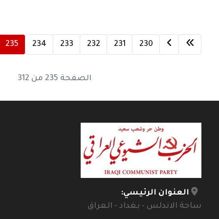
235
234
233
232
231
230
الصفحة 235 من 312
العنوان الرئيسي:
ساحة الاندلس - بغداد - العراق