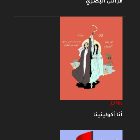
فراس البصري
أنا أكولينينا