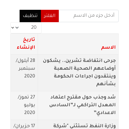
أدخل جزء من الاسم
الفلتر
تنظيف
عدد الإظهارات:
تاريخ
الاسم
الإنشاء
جرحى انتفاضة تشرين.. يشكون
28 أيلول/
أوضاعهم الصحية الصعبة
سبتمبر
وينتقدون اجراءات الحكومة
2020
بشأنهم
شد وجذب حول مقترح اعتماد
27 تموز/
المعدل التراكمي لـ”السادس
يوليو
الاعدادي”
2020
وزارة النفط تستثني "شركة
17 حزيران/