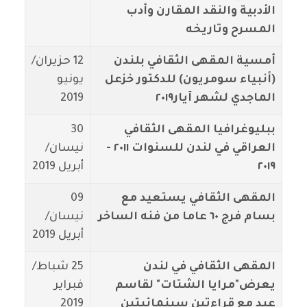
الأدبية والنقد المقارن وأدب
المسرح وتاريخه
أمسية المقهى الثقافي بلندن
12 حزيران/
(أنبياء سومريون) للدكتور خزعل
يونيو
الماجدي لشهر آيار٢٠١٩
2019
ببليوغرافيا المقهى الثقافي
30
العراقي في لندن للسنوات ٢٠١١ -
نيسان/
٢٠١٩
أبريل 2019
المقهى الثقافي يستعيد مع
09
بسام فرج ٦٠ عاما من فنه الساخر
نيسان/
أبريل 2019
المقهى الثقافي في لندن
25 شباط/
يعرض"مرايا الشتات" لقاسم
فبراير
عبد مع قراءتين سينمائيتين
2019