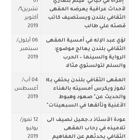
"إمرأة في حياتي" فيلم بلغاري
01
لأحداث عراقية يعرضه المقهى
تشرين1/
الثقافي بلندن ويستضيف كاتب
أكتوير
قصته علي طالب
2019
لؤي عبد الإله في أمسية المقهى
06 أيلول/
الثقافي بلندن يعالج موضوع:
سبتمبر
الرواية والسينما – الحرب
2019
والسلم لتولستوي مثالا
المقهى الثقافي بلندن يحتفي بـ١٤
04 آب/
تموز ويكرس أمسيته بالغناء
أغسطس
والحديث عن" صعود وهبوط
2019
الأغنية وتألقها في السبعينات"
عودة الأستاذ د.جميل نصيف الى
12 تموز/
تلاميذه في رحاب المقهى
يوليو
الثقافي يحدثهم عن المفاهيم
2019