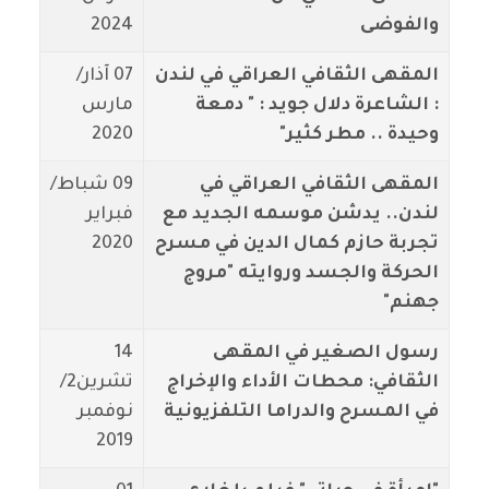
والفوضى
2024
المقهى الثقافي العراقي في لندن
07 آذار/
: الشاعرة دلال جويد : " دمعة
مارس
وحيدة .. مطر كثير"
2020
المقهى الثقافي العراقي في
09 شباط/
لندن.. يدشن موسمه الجديد مع
فبراير
تجربة حازم كمال الدين في مسرح
2020
الحركة والجسد وروايته "مروج
جهنم"
رسول الصغير في المقهى
14
الثقافي: محطات الأداء والإخراج
تشرين2/
في المسرح والدراما التلفزيونية
نوفمبر
2019