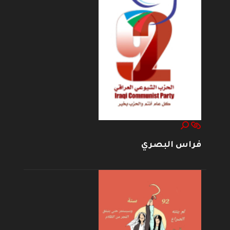
فراس البصري