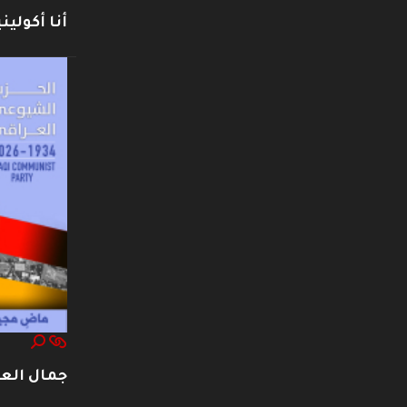
أنا أكوليني
جمال العت