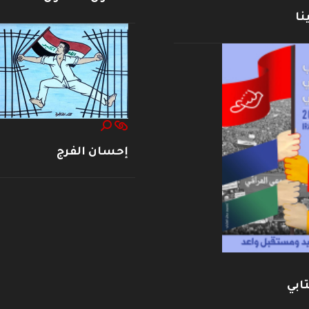
نا
إحسان الفرج
ابي