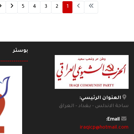
5
4
3
2
1
بوستر
--------------
العنوان الرئيسي:
ساحة الاندلس - بغداد - العراق
Email:
iraqicp@hotmail.com