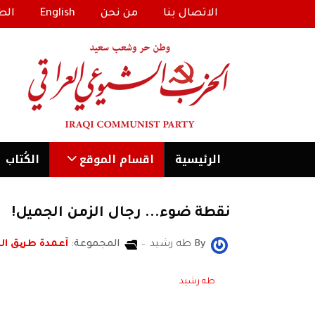
الاتصال بنا
من نحن
English
الط
الرئیسية
اقسام الموقع
الكُتاب
نقطة ضوء... رجال الزمن الجميل!
By
طه رشيد
المجموعة:
آعمدة طریق ا
طه رشيد