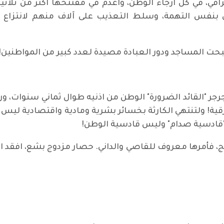
ي، في كل ارجاء الوطن، واعدم في مفتتحها اكثر من ثلاثي
نفس التهمة، وسلط التعذيب على آلاف منهم لانتزاع الا
حت المساجد ودور العبادة مصيدة لعدد كبير من المواطنين!
 جرجر "القائد الضرورة" الوطن من اذنيه طوال ثماني سنوات، 
ية! ولتنتهي الكارثة بخسائر بشرية ومادية واقتصادية ليس له
مه "قادسية صدام" وليس قادسية الوطن!
ئج، فأمرها معروف للقاصي والداني. حصار مزدوج بشع، افقد 