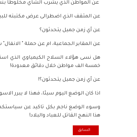
عن المواطن الذي يشرب الشاي مخلوطا بنشا
عن المثقف الذي اضطرالى عرض مكتبته للبيع
عن أي زمن جميل يتحدثون؟
عن المقابر الجماعية، ام عن حملة " الانفال"
هل نسى هؤلاء السلاح الكيمياوي الذي است
خمسة الف مواطن خلال دقائق معدودة!
عن أي زمن جميل يتحدثون؟!
اذا كان الوضع اليوم سيئا، فهذا لا يبرر الاس
وسوء الوضع ناجم بكل تاكيد عن سياستكم و
هذا النهج القاتل للعباد والبلاد!
المقال السابق: هلّله هلّله.. بمنتوجنا الوطني
السابق