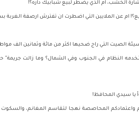
رة الخشب، ام الذي يضطر لبيع شبابيك داره؟!
؟! ام عن الملايين التي اضطرت ان تفترش ارصفة الغربة بس
 سيئة الصيت التي راح ضحيها اكثر من مائة وثمانين الف مواط
خدمه النظام في الجنوب وفي الشمال؟ وما زالت جريمة" ح
وأ يا سيدي المحافظ!
اعتمادكم المحاصصة نهجا لتقاسم المغانم، والسكوت عن 