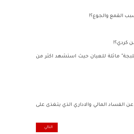
بب القمع والجوع؟!
ن كردي؟!
لبجة" ماثلة للعيان حيث استشهد اكثر من
الفساد المالي والاداري الذي يتغذى على
المقال التالي: لا تحمّلوا الفقراء أعب
التالي