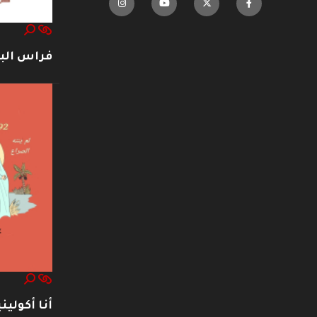
فراس ال
أنا أكوليني