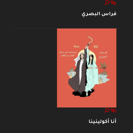
فراس البصري
أنا أكولينينا