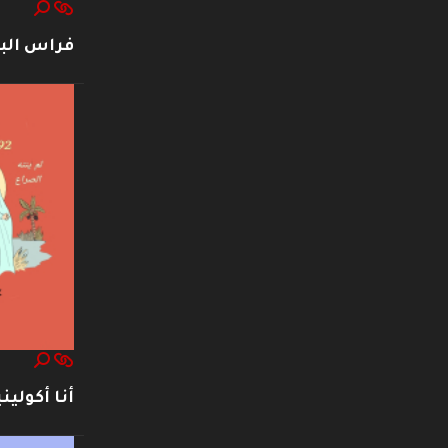
فراس ال
أنا أكوليني