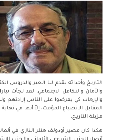
التاريخ وأحداثه يقدم لنا العبر والدروس ال
والأمان والتكافل الاجتماعي. لقد لجأت تيا
والإرهاب كي يفرضوا على الناس إرادتهم ون
المقابل الانصياع المؤقت، إلاّ أنها في ن
مزبلة التاريخ.
هكذا كان مصير أودولف هتلر النازي في ألما
أنصار الحزب الشيوعي الألماني والحزب الاشت