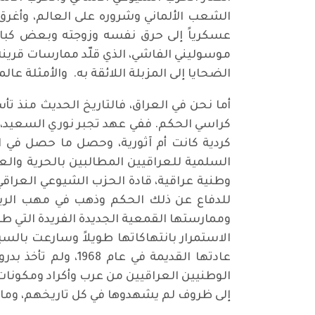
الشعب الألماني وشروره على العالم، وأغرق ا
عسكرياً إلى حرق نفسه وزوجته وبعض كبار
موسوليني الفاشي، الذي قلّد ممارسات قرينه ه
الضحايا إلى المزبلة اللائقة به. والأمثلة عالم
أما نحن في العراق، فالتاريخ الحديث منذ تأ
كراسي الحكم. ففي عهد تجبر نوري السعيد، ش
كردية كانت أم آثورية، وحصل ما حصل في 
السلمية للعراقيين المطالبين بالحرية والعدل
وممارستها القمعية الجديدة الفريدة التي طا
الاستمرار بانتهاكاتها طويلاً وسارعت بال
الوطنيين العراقيين من عرب وأكراد ومكونات
إلى ظروف لم يشهدوها في كل تاريخهم، وماز