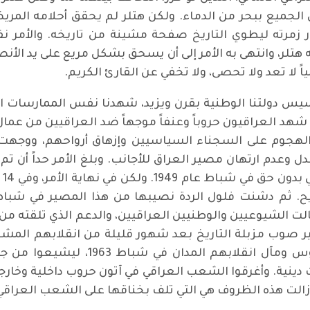
لجميع ببحر من الدماء. ولكن هتلر لم يحقق أحلامه المريضة
 زمرته ليطوي التاريخ صفحة مشينة من تاريخه. والأمر ن
تلر، وانتهى به الأمر إلى أن يسحق بشكل مريع على يد الأنصا
ياً لا تعد ولا تحصى، ولا تخفي عن القارئ الكريم.
سيس دولتنا الوطنية بقرن ويزيد، شهدنا نفس الممارسات العن
هد العراقيون حروباً وعنفاً موجهاً ضد العراقيين من عما
الهجوم على السجناء السياسيين وإزهاق أرواحهم، ووجهت
 وعدم ارتهان مصير العراق للأجانب. وبلغ الأمر حداً أن تم 
وط
لت الشيوعيين والوطنيين العراقيين، والدعم الذي تلقته من 
سير صوب مزبلة التاريخ بعد شهور قليلة من انقلابهم ال
عادتها القديمة في عام 1968، ولم تأخذ
 دينية. وأغرقوا الشعب العراقي في آتون حروب داخلية وخارج
الت هذه الظروف هي التي تلف بخناقها على الشعب العراقي