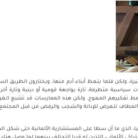
كثيرة، ولكن قلما يتعظ أبناء آدم منها، ويختارون الطريق ا
رات سياسية متطرفة، تارة بواجهة قومية أو دينية وتارة أخ
مط تفكيرهم المعوج. ولكن هذه الممارسات قد تشبع الغرا
هاية المطاف تتعرض للإدانة والشجب والرفض من قبل المجتم
نيا، الذي ما أن سطا على المستشارية الألمانية حتى شكل ا
راكي الألماني، اللذين لو قررا التحالف بينهما لما وصل ه