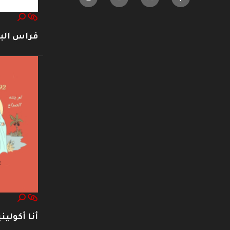
فراس ال
أنا أكوليني