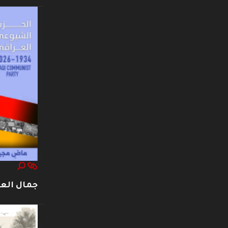
جمال العت