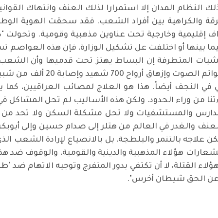
 ذلك النظام المدان إلا استمرارا لذلك العنف وانتهاك القوا
ة والكراهية بين أفراد الشعب. فقد سحقت الهوية الوطني
اف إقليمية وخارجية تحت عناوين مذهبية وقومية. وتحولت "
ما بينها أو اختلفت عل تشكيل الوزارة، فإن هذه العواصم تست
ليشيات المتطرفة إن البساط يهتز تحت قدميها وأن الشعب 
ممارسة جاهزة واحدة ووحيدة وهي 
 في النجف أيضاً. هذا هو العلاج لمصائب العراقيين، كما 
ءتنا من وراء الحدود. ولكن هذه الأساليب لم تحل المشاكل في
المدارس والمستشفيات ولا تحل مشكلة السكن ولا تحد من م
لعنف والغدر في العالم من هتلر إلى صدام حسين وإلى أبوبكر
ن علاجه بالتنمر والبلطجة، بل بالانصياع لإرادة الشعب الذي
لشعارات هؤلاء المذهبية والدينية والقومية، والوقوف ضد ه
 هؤلاء القتلة، لا أن تكتفي بدور المتفرج وتوجيه الاتهام ضد
 عن الحق شيطان أخرس".
 شباط؟