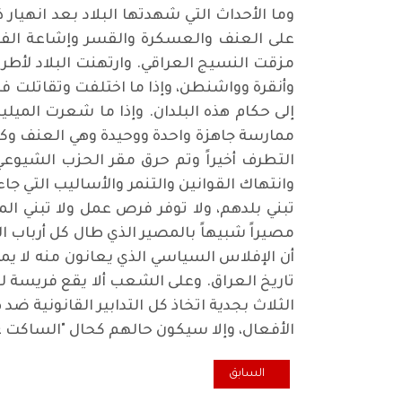
وما الأحداث التي شهدتها البلاد بعد انهيار
على العنف والعسكرة والقسر وإشاعة الفرق
مزقت النسيج العراقي. وارتهنت البلاد لأطر
وأنقرة وواشنطن، وإذا ما اختلفت وتقاتلت في
إلى حكام هذه البلدان. وإذا ما شعرت المي
التطرف أخيراً وتم حرق مقر الحزب الشيوعي
وانتهاك القوانين والتنمر والأساليب التي جا
تبني بلدهم، ولا توفر فرص عمل ولا تبني 
مصيراً شبيهاً بالمصير الذي طال كل أرباب ا
أن الإفلاس السياسي الذي يعانون منه لا يمك
تاريخ العراق. وعلى الشعب ألا يقع فريسة 
الثلاث بجدية اتخاذ كل التدابير القانونية ضد
الأفعال، وإلا سيكون حالهم كحال "الساكت
المقال السابق: لماذا رفض قاسم تسليح مقاومي إنقلاب
السابق