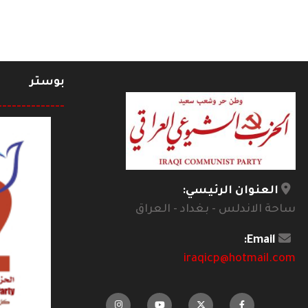
بوستر
--------------
العنوان الرئيسي:
ساحة الاندلس - بغداد - العراق
Email:
iraqicp@hotmail.com