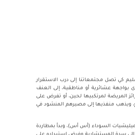
لسليم كي تصل مجتمعاتنا إلى درب الاستقرار
رى بواجهة عشائرية أو مناطقية، إلى العنف
ئز المريضة لمرتكبيها لحين، أو تفرض على
ع، ويذهب منفذيها إلى مصيرهم المنشود في
لميليشيات السوداء (أس أس)، وبدأ بمطاردة
تلر إلى سدة المستشارية وفرض استبداده على