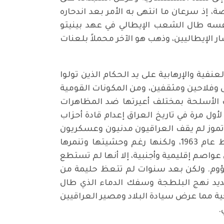
، إذ سرعان ما انتهى به الأمر بعد اندحاره
فسه طال الشعب الإيطالي في عهد بينيتو
ر الإيطاليين، وذهب هو الآخر محملاً بلعنات
فية والإرهابية على يد الحكام الذين تولوا
ل وفلاحين ومثقفين، ومن المكونات القومية
 الأسلحة بمختلف أعيرتها ضد المظاهرات
لأول مرة في تاريخ العراق إعدام قادة أحزاب
نية عراقية، قادة الحزب الشيوعي العراقي بدون حق في شباط عام 1949. ولكن في نهاية الأمر، وفي 14 تموز لم يقف العراقيون مدنيون وعسكريون
للدفاع عن ذلك الحكم وذهب في مهب الريح. ثم دشنت فلول الردة نصيبها من هذا المصير في شباط عام 1963، ولكنها رغم وحشيتها وتنمرها
عواصم إقليمية وأجنبية، إلا أنها لم تستطع
مشؤوم. ولكن بعد سنوات لم تتعظ حليمة من
 بدروس ومآل انقلابهم المدان في شباط 1963، ليشيعوا من جديد نهج البلطجة وسفك الدماء الذي طال
ية مما عرض سيادة البلاد ومصير العراقيين
.