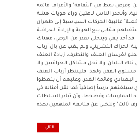
نين وفرض نمط من "الثقافة" والأعراف قائمة
ة، وأنحدر الناس لاهثين وراء هويات هشة
كعبة" غالبية الحركات السياسية إلى طهران
قبلهم مقابل بيع الهوية والإرادة العراقية
قد أخذ يعي ويتحلى بقدر من الوعي، فهناك
العنف وكواتم الصوت وإزهاق أرواح 700 شهيد وإصابة 20 ألف من شبيبة الحراك التشريني، ولم يغب عن بال أرباب
يحلو لفرسان العنف والتطرف، زيادة العنف
 تلك البلدان، ولا تحل مشاكل العراقيين ولا
ستوى الفقر، ولهذا فلينتظر أرباب العنف
 البغدادي وقائمة الغدر. وعليهم أن يتعظوا
 سيلقنهم درساً إضافياً كما لقن أمثاله في
ذه الممارسات وفضحها. وأن تبادر السلطات
 "طرف ثالث" وتتخلى عن متابعة المتهمين بهذه
المقال التالي: في ذكرى 8 شباط الاسود (1)
التالي