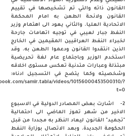
الهيكلي وعدم دستورية المواد الاساسية في
القانون ذاته والتي تم تشخيصها في تقييم
القانون ولائحة الطعن به امام المحكمة
الاتحادية العليا. والثاني يعود الى اهتمام وزير
النفط جبار لعيبي في توجيه اتهامات جارحة
لخبراء النفط العراقيين المقيمين في الخارج
الذين انتقدوا القانون ودعموا الطعن به. وقد
استخدم الوزير وباجتماع عام لغة تحريضية
مبتذلة وعبارات متدنية تعكس مستوى اخلاقه
وشخصيته وكما يتضح في التسجيل ادناه:
book.com/samir.tabla/videos/10156000453500310/?
t=0
2-
اشارت بعض المصادر الدولية في الاسبوع
الاخير من شهر تموز الماضي الى احتمالية
"تجميد" القانون ليعاد النظر به مجددا من قبل
الحكومة الجديدة. وبعد الاتصال بوزارة النفط