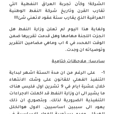
الشركة؛ وكأن تجربة العراق النفطية التي
تقارب القرن وتاريخ شركة النفط الوطنية
العراقية الذي يقارب ستة عقود لاتعني شئ!!!
ولغاية هذا اليوم لم تعلن وزارة النفط هل
انجزت اللجنة مهامها وهل قدمت تقريرها ضمن
الوقت المحدد في 4 اب وماهي مضامين التقرير
وتوصياته ان وجدت.
سادسا: ملاحظات ختامية
1-
على الرغم من ان مدة الستة اشهر لبداية
التنفيذ الفعلي للقانون على وشك الانتهاء
خلال عشرة ايام في 9 تشرين اول فليس هناك
ما يشير الى ان وزارة النفط قد اكملت الاجراءات
التنفيذية الضرورية لذلك. وبتصوري ان ذلك
يعود الى سببين اساسيين. الاول هوالخلل