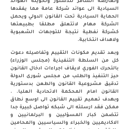
وتعارضه السافر للدستور وتحويله العوائد
السيادية الى عوائد شركة عامة مما يفقدها
الحماية السيادية تحت القانون الدولي ويحمل
الشركة مهام لاتتعلق مطلقا بطبيعتها
كشركة نفطية نتيجة للتوجهات الشعبوية
ولاهداف انتخابية
.
وبعد تقديم مكونات التقييم وتفاصيله دعوت
كل من السلطة التنفيذية (مجلس الوزراء)
بالتحرك الفوري لايقاف اجراءات ادخال القانون
حيز التنفيذ والطلب من مجلس شورى الدولة
تدقيق مشروعية القانون والطعن بدستورية
القانون امام المحكمة الاتحادية العليا.
.
وبهدف تعميم تقييم القانون الى اوسع نطاق
ممكن فقد ارسلته الى شبكه تواصل كبيرة جدا
تتضمن كبار المسؤليين و البرلمانيين و
الاكاديميين والخبراء والسياسيين والمحامين