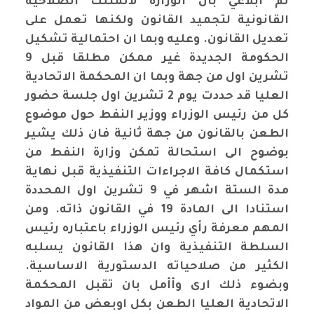
تم ابلاغي بان الوزارة لاتمتلك الصلاحية
القانونية لتجميد القانون ولكنها تعمل على
تعديل القانون. وعليه وبما ان احتمالية تشكيل
الحكومة الجديدة غير ممكن مطلقا قبل 9
تشرين اول من جهة وبما ان المحكمة الاتحادية
العليا قد حددت يوم 2 تشرين اول جلسة حضور
كل من رئيس الوزراء ووزير النفط حول موضوع
الطعن بالقانون من جهة ثانية فان ذلك يشير
بوضوح الى استحالة تمكن وزارة النفط من
استكمال كافة الاجراءات التنفيذية قبل نهاية
مدة الستة اشهر في 9 تشرين اول المحددة
استنادا الى المادة 19 في القانون ذاته. ومن
المهم معرفة رأي رئيس الوزراء باعتباره رئيس
السلطة التنفيذية وان هذا القانون يسلبه
الكثير من صلاحياته الدستورية الاساسية.
وبضوء ذلك ارى وأأمل بان تقبل المحكمة
الاتحادية العليا الطعن بكل اوبعض من المواد