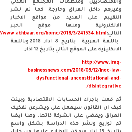
والاقتصاديين ومنظمات المجتمع المدني
وغيرهم داخل العراق وخارجة. كما تم نشر
التقييم على العديد من مواقع الاخبار
الالكترونية ومنها موقع الخبر
التالي:
://www.akhbaar.org/home/2018/3/241534.html
باللغة العربية بتاريخ 8 اذار 2018 وباللغة
الانكليزية على الموقع التالي بتاريخ 12 اذار
http://www.iraq-
businessnews.com/2018/03/12/inoc-law-
dysfunctional-unconstitutional-and-
disintegrative/
ثم قمت باجراء الحسابات الاقتصادية وبينت
كيف ان القانون سيعمل على ويشرعن تفكيك
العراق ويقضي على الشركة ذاتها. وهنا ايضا
تم توزيع ونشر هذه الدراسة بشكل واسع
بتاريخ 15 اذار ويمكن الاطلاع عليها من خلال