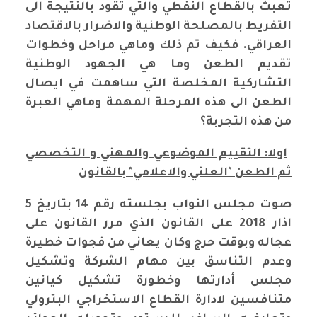
تعبث بالقطاع النفطي والتي تقود بالنتيجة الى
التفريط بالمصلحة الوطنية والاضرار بالاقتصاد
العراقي. فكيف تم ذلك وماهي مراحل وخطوات
تقديم الطعن وما هي الجهود الوطنية
التشاركية المخلصة التي ساهمت في ايصال
الطعن الى هذه المرحلة المهمة وماهي العبرة
من هذه التجربة؟
اولا: التقييم الموضوعي والمهني و التخصصي
ثم الطعن "العلني والاعلامي" بالقانون
صوت مجلس النواب بجلسته رقم 14 بتاريخ 5
اذار 2018 على القانون الذي مرر القانون على
عجاله وبوقت حرج وكان يعاني من فجوات خطيرة
وعدم التناسق بين مهام الشركة وتشكيل
مجلس أدارتها وخطورة تشكيل كيانين
متنافسين لادارة القطاع الاستخراجي البترولي